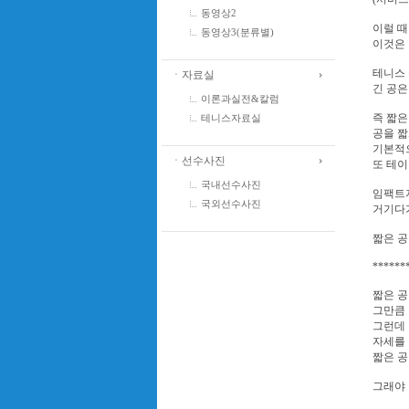
동영상2
이럴 때
동영상3(분류별)
이것은 
테니스 
ㆍ자료실
긴 공은
이론과실전&칼럼
즉 짧은
테니스자료실
공을 짧
기본적으
ㆍ선수사진
또 테이
국내선수사진
임팩트
국외선수사진
거기다가
짧은 공
******
짧은 공
그만큼 
그런데 
자세를 
짧은 공
그래야 