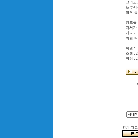
그리고,
또 하나
짧은 공
점프를
자세가 
게다가 
이럴 때
파일 :
조회 : 2
작성 : 2
전체 자료수