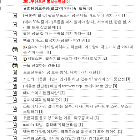
지
2012부산오픈 홍보동영상[0]
지
★회원정보수정(로그인) 안내!★ -필독-[0]
(꼭 봐야 할 것) 팔로우드로시 공은 네트 바로 위에 위치 ㅎㅎ
[1]
(에러 50% 줄이기)무릎을 펴지 말아야 할 때,, 서브리턴, 짧은 볼, 자
리를 늦게 잡았을 때
[1]
짧은 공을 칠 때는 무릎을 펴지 마라~~
[1]
백슬라이스.. 팔꿈치가 공보다 약간 위
[1]
슬라이스에서 밀어치라고 하는데.. 겨드랑이 각도가 제법 커야 미
는 각이 나옴..
[1]
백탑스핀.. 팔꿈치를 공보다 약간 아래로 넣기
[2]
공을 관찰하는 연습
[1]
프로선수들의 공 보는 방식.. 대략 3가지 패턴
[2]
자신의 리듬을 타면서 경기를 하고 있는가? 슬라이스의 중요성
[3]
(여유로 판단됨) 에넹의 recovery step.. 트레이너로 연습
[3]
테니스의 기본원리란?
[2]
동체시력과 발리의 관계
[1]
스텝에서 가장 많이 하는 실수.. 제자리에서 유니턴후 스윙.. 무조건
스텝하기
[1]
뒷굽치를 들고 있으라는 이유.. 탁구공 하나
[2]
transfer 타법.. 중타에 유리한 타법
[1]
백핸드가 약점이라면,, 역크로스를 할 준비가 되어 있어야
[1]
공격형 스타일, 수비형 스타일과 경기시 경기요령
[1]