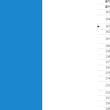
공
공
265
264
▶
263
262
261
260
259
258
257
256
255
254
253
252
251
250
249