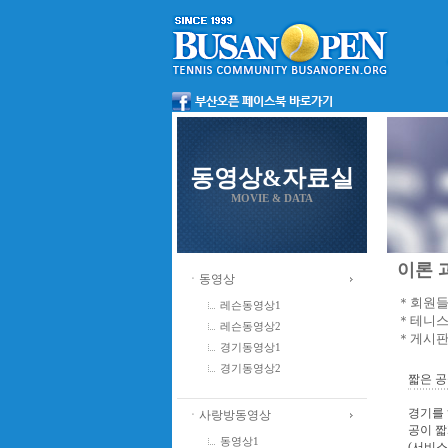
동영상&자료실
MOVIE & DATA
이론 과
ㆍ동영상
＊회원들
레슨동영상1
＊테니스
레슨동영상2
＊게시판
경기동영상1
경기동영상2
짧은 공
경기를 
ㆍ사랑방동영상
공이 짧
동영상1
(서비