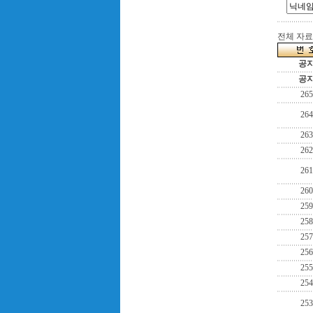
전체 자료수
공
공
265
264
263
262
261
260
259
258
257
256
255
254
253