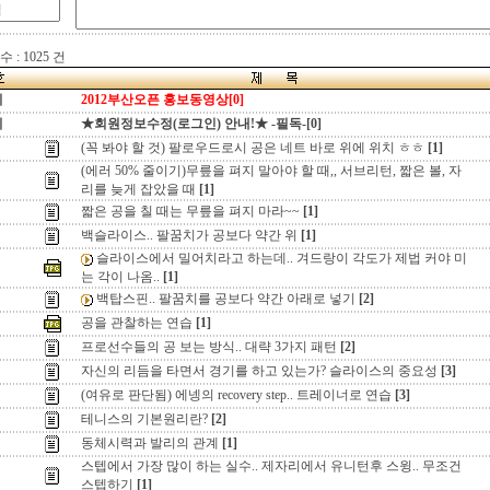
 : 1025 건
지
2012부산오픈 홍보동영상[0]
지
★회원정보수정(로그인) 안내!★ -필독-[0]
(꼭 봐야 할 것) 팔로우드로시 공은 네트 바로 위에 위치 ㅎㅎ
[1]
(에러 50% 줄이기)무릎을 펴지 말아야 할 때,, 서브리턴, 짧은 볼, 자
리를 늦게 잡았을 때
[1]
짧은 공을 칠 때는 무릎을 펴지 마라~~
[1]
백슬라이스.. 팔꿈치가 공보다 약간 위
[1]
슬라이스에서 밀어치라고 하는데.. 겨드랑이 각도가 제법 커야 미
는 각이 나옴..
[1]
백탑스핀.. 팔꿈치를 공보다 약간 아래로 넣기
[2]
공을 관찰하는 연습
[1]
프로선수들의 공 보는 방식.. 대략 3가지 패턴
[2]
자신의 리듬을 타면서 경기를 하고 있는가? 슬라이스의 중요성
[3]
(여유로 판단됨) 에넹의 recovery step.. 트레이너로 연습
[3]
테니스의 기본원리란?
[2]
동체시력과 발리의 관계
[1]
스텝에서 가장 많이 하는 실수.. 제자리에서 유니턴후 스윙.. 무조건
스텝하기
[1]