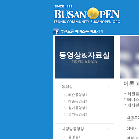
동영상&자료실
MOVIE & DATA
이론 과
ㆍ동영상
＊회원들
레슨동영상1
＊테니스
레슨동영상2
＊게시판
경기동영상1
경기동영상2
백핸드가
상대가
ㆍ사랑방동영상
동영상1
이럴 때