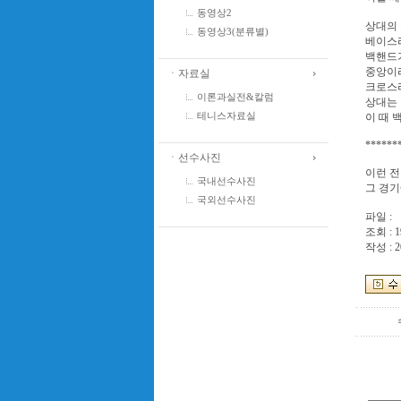
동영상2
상대의 
동영상3(분류별)
베이스
백핸드가
중앙이라
ㆍ자료실
크로스
이론과실전&칼럼
상대는 
이 때 
테니스자료실
******
ㆍ선수사진
이런 전
국내선수사진
그 경기
국외선수사진
파일 :
조회 : 1
작성 : 2