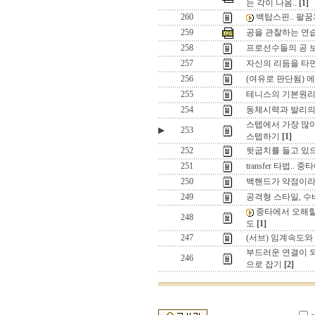
는 각이 나옴..
[1]
260
백탑스핀.. 팔
259
공을 관찰하는 연
258
프로선수들의 공 보
257
자신의 리듬을 타
256
(여유로 판단됨) 에넹의
255
테니스의 기본원리
254
동체시력과 발리의
스텝에서 가장 많이
▶
253
스텝하기
[1]
252
뒷굽치를 들고 있으
251
transfer 타법..
250
백핸드가 약점이라면
249
공격형 스타일, 
중타에서 오해할
248
도
[1]
247
(서브) 임계속도
부드러운 연결이 되
246
으로 잡기
[2]