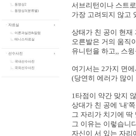
서브리턴이나 스트로
동영상2
동영상3(분류별)
가장 고려되지 않고 
ㆍ자료실
상태가 친 공이 현재
이론과실전&칼럼
오른발은 거의 움직이
테니스자료실
유니턴을 하고,, 스
ㆍ선수사진
국내선수사진
여기서는 2가지 면에
국외선수사진
(당연히 에러가 많이 
1타점이 약간 맞지 않
상대가 친 공에 '내'
그 자리가 치기에 딱 
그 이유는 이렇습니다
자신이 서 있는 자리