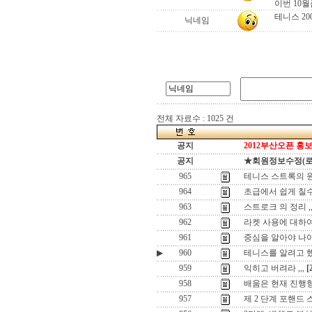
이번 10월
테니스 20
닉네임
전체 자료수 : 1025 건
공지
2012부산오픈 홍보
공지
★회원정보수정(로그인
965
테니스 스트록의 
964
초급에서 쉽게 칠수 
963
스트로크 의 정리 ,
962
라켓 사용에 대하여 
961
중심을 알아야 나
▶
960
테니스를 알려고 했는
959
익히고 버려라 ,,,
[
958
배움은 현재 진행형입
957
제 2 단계 포핸드