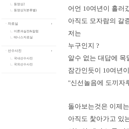
동영상2
어언 10여년이 흘러갔네
동영상3(분류별)
아직도 모자람의 갈
ㆍ자료실
저는
이론과실전&칼럼
테니스자료실
누구인지 ?
ㆍ선수사진
알수 없는 대답에 목말
국내선수사진
국외선수사진
잠간인듯이 10여년이 
"신선놀음에 도끼자루
돌아보는것은 이제는 
아직도 찿아가고 있