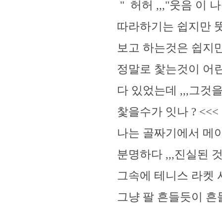
" 허허 ,,,"웃음 
따라하기는 쉽지만 
보고 하는것은 쉽지만
정말로 찿는것이 어
다 있었는데 ,,,그
찿을수가 잇나 ? <<<
나는 골짜기에서 메
분명하다 ,,,진실된
그속에 테니스 라켓 
그냥 팔 흔들듯이 흔들면