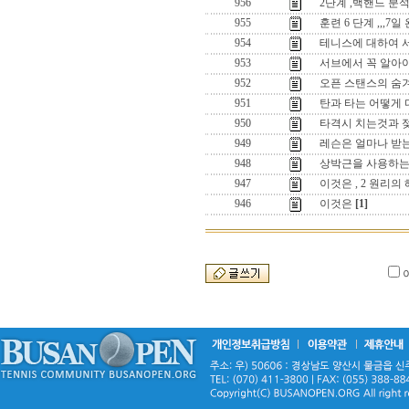
956
2단계 ,백핸드 분
955
훈련 6 단계 ,,,
954
테니스에 대하여 서로
953
서브에서 꼭 알아야 
952
오픈 스탠스의 숨
951
탄과 타는 어떻게 
950
타격시 치는것과 
949
레슨은 얼마나 받는
948
상박근을 사용하는
947
이것은 , 2 원리의
946
이것은
[1]