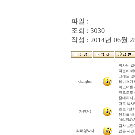
파일 :
조회 : 3030
작성 : 2014년 06월 28
박사님 열
덕분에 테
그래도 많
chunghan
테니스가 
이코너를 
앞으로도 
즐테하시
저도 박사
초보 2년
자전거1
원리를 배
010-3540-
감사 ,,,
리터엉박사
많은 시간