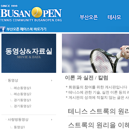
동영상&자료실
MOVIE & DATA
이론 과 실전 / 칼럼
ㆍ동영상
＊회원들의 참여를 위한 게시판입니다
레슨동영상1
＊테니스에 관한 기술, 실전 이론 등의
레슨동영상2
＊게시판의 성격에 적절치 않는 글은 
경기동영상1
경기동영상2
테니스 스트록의 원
ㆍ사랑방동영상
스트록의 원리을 이해 
동영상1