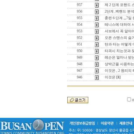
957
제 2 단계 포핸드
956
2단계 ,백핸드 분
955
훈련 6 단계 ,,,
954
테니스에 대하여 서로
953
서브에서 꼭 알아야 
952
오픈 스탠스의 숨
951
탄과 타는 어떻게 
950
타격시 치는것과 
949
레슨은 얼마나 받는
948
상박근을 사용하는
947
이것은 , 2 원리의
946
이것은
[1]