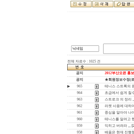
전체 자료수 : 1025 건
공지
2012부산오픈 홍보
공지
★회원정보수정(로그인
▶
965
테니스 스트록의 
964
초급에서 쉽게 칠수 
963
스트로크 의 정리 ,
962
라켓 사용에 대하여 
961
중심을 알아야 나
960
테니스를 알려고 했는
959
익히고 버려라 ,,,
[
958
배움은 현재 진행형입