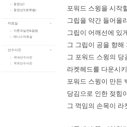
동영상2
포워드 스윙을 시작할
동영상3(분류별)
그립을 약간 들어올리
ㆍ자료실
그립이 어깨선에 있게 
이론과실전&칼럼
테니스자료실
그 그립이 공을 향해
ㆍ선수사진
그 포워드 스윙의 당
국내선수사진
국외선수사진
라켓헤드를 다운시
포워드 스윙이 만든
당김으로 인한 젖힘
그 꺽임의 손목이 라