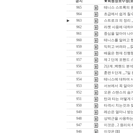
공지
★회원정보수정(로그인
965
테니스 스트록의 
964
초급에서 쉽게 칠수 
▶
963
스트로크 의 정리 ,
962
라켓 사용에 대하여 
961
중심을 알아야 나
960
테니스를 알려고 했는
959
익히고 버려라 ,,,
[
958
배움은 현재 진행형입
957
제 2 단계 포핸드
956
2단계 ,백핸드 분
955
훈련 6 단계 ,,,
954
테니스에 대하여 서로
953
서브에서 꼭 알아야 
952
오픈 스탠스의 숨
951
탄과 타는 어떻게 
950
타격시 치는것과 
949
레슨은 얼마나 받는
948
상박근을 사용하는
947
이것은 , 2 원리의
946
이것은
[1]