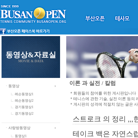
동영상&자료실
MOVIE & DATA
이론 과 실전 / 칼럼
ㆍ동영상
＊회원들의 참여를 위한 게시판입니다
레슨동영상1
＊테니스에 관한 기술, 실전 이론 등의
레슨동영상2
＊게시판의 성격에 적절치 않는 글은 
경기동영상1
경기동영상2
스트로크 의 정리 ,,,
ㆍ사랑방동영상
테이크 백은 자연스럽
동영상1