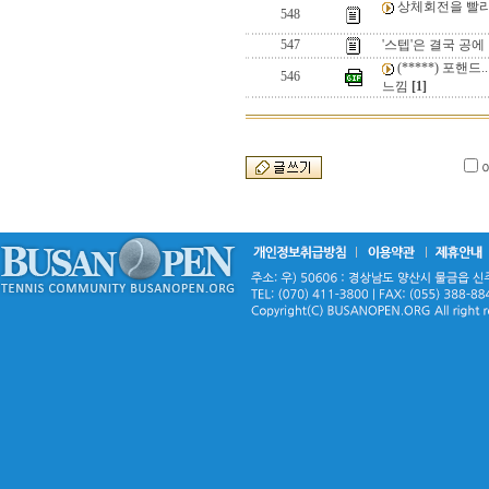
상체회전을 빨리
548
547
'스텝'은 결국 공
(*****) 포핸
546
느낌
[1]