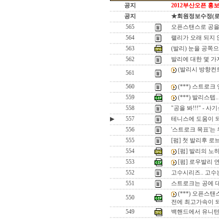
공지
2012부산오픈 홍보
공지
★회원정보수정(로그인
565
오픈스탠스로 공을
564
랠리가 오래 되지 않는
563
(발리) 눈을 공쪽
562
발리에 대한 몇 가
(발리시 방향컨트
561
560
(***) 스트로
559
(***) 발리스텝
558
"공을 봐!!!" - 
▶
557
테니스에 도움이 
556
'스트로크 목표'는
555
[펌] 첫 발리후 
554
[펌] 발리의 노
553
[펌] 로우발리 
552
고수시리즈.. 고
551
스트로크는 공에 
(***) 오픈스
550
전에 최고가속이 되
549
백핸드에서 유니턴을