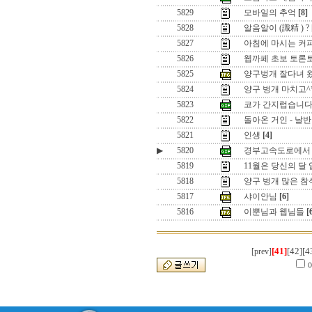
5829
모바일의 추억
[8]
5828
알음알이 (識精 ) ?
5827
아침에 마시는 커
5826
웹까페 초보 토론
5825
양구벙개 잘다녀 
5824
양구 벙개 마치고^
5823
코가 간지럽습니다
5822
돌아온 거인 - 날
5821
인생
[4]
▶
5820
경부고속도로에서
5819
11월은 당신의 달
5818
양구 벙개 많은 참
5817
샤이안님
[6]
5816
이뿐님과 웹님들
[
[41]
[42]
[4
[prev]