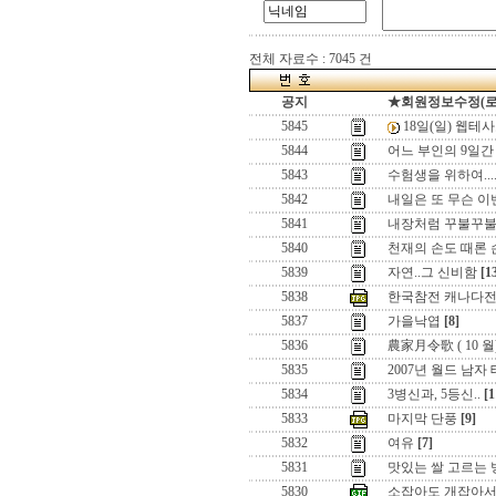
전체 자료수 : 7045 건
공지
★회원정보수정(로그인
5845
18일(일) 웹테
5844
어느 부인의 9일간
5843
수험생을 위하여...
5842
내일은 또 무슨 이벤
5841
내장처럼 꾸불꾸불
5840
천재의 손도 때론 
5839
자연..그 신비함
[1
5838
한국참전 캐나다전
5837
가을낙엽
[8]
5836
農家月令歌 ( 10 월
5835
2007년 월드 남자
5834
3병신과, 5등신..
[1
5833
마지막 단풍
[9]
5832
여유
[7]
5831
맛있는 쌀 고르는 
5830
소잡아도 개잡아서