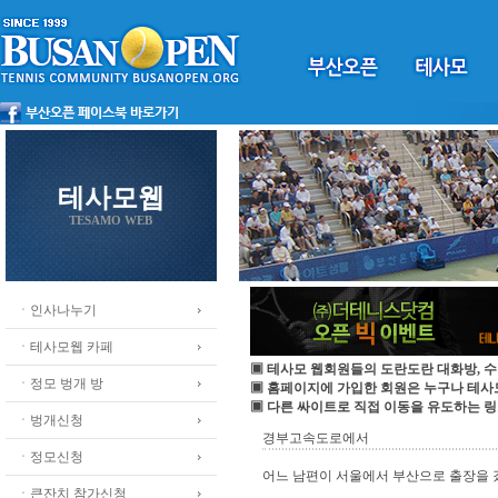
테사모웹
TESAMO WEB
ㆍ인사나누기
ㆍ테사모웹 카페
▣ 테사모 웹회원들의 도란도란 대화방, 수
ㆍ정모 벙개 방
▣ 홈페이지에 가입한 회원은 누구나 테
▣ 다른 싸이트로 직접 이동을 유도하는 링
ㆍ벙개신청
경부고속도로에서
ㆍ정모신청
어느 남편이 서울에서 부산으로 출장을 
ㆍ큰잔치 참가신청