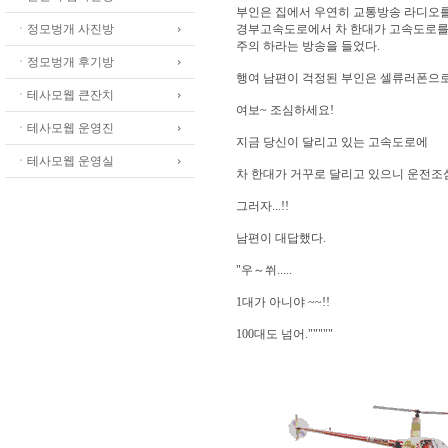
부인은 집에서 우연히 교통방송 라디오를
ㆍ정모벙개 사진방
경부고속도로에서 차 한대가 고속도로를
주의 하라는 방송을 들었다.
ㆍ정모벙개 후기방
행여 남편이 걱정된 부인은 셀류러폰으로
ㆍ테사모웹 큰잔치
여보~ 조심하세요!
ㆍ테사모웹 운영진
지금 당신이 달리고 있는 고속도로에
ㆍ테사모웹 운영실
차 한대가 거꾸로 달리고 있으니 운전조
그러자...!!
남편이 대답했다.
"우～쒸.....
1대가 아니야 ~~!!
100대도 넘어."""""