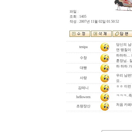
파일 :
조회 : 1405
작성 : 2007년 11월 02일 01:50:52
당신의 남
tenipa
면 땡칠이 
하하하...
수창
훈장님.. 잘
하 하하 가
대빵
우리 남편
사랑
요..
ㅎㅎ 이런 
김테니
ㅋㅋㅋ..죽
helloween
처음 카페
초량장산