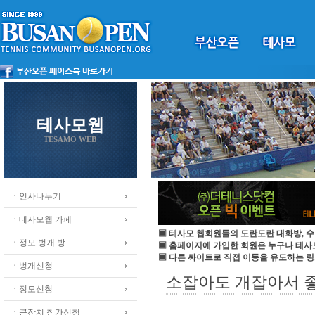
테사모웹
TESAMO WEB
ㆍ인사나누기
ㆍ테사모웹 카페
▣ 테사모 웹회원들의 도란도란 대화방, 수
ㆍ정모 벙개 방
▣ 홈페이지에 가입한 회원은 누구나 테
▣ 다른 싸이트로 직접 이동을 유도하는 링
ㆍ벙개신청
소잡아도 개잡아서 
ㆍ정모신청
ㆍ큰잔치 참가신청