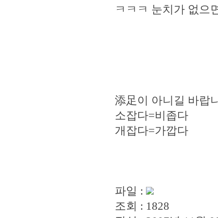
ㅋㅋㅋ 눈치가 없으면 
添足이 아니길 바랍니
소잡다=비좁다
개잡다=가깝다
파일 :
조회 : 1828