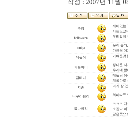
작성 : 2007년 11월 08
재미있는 
수창
사돈오셨다고
우리말이 
helloween
옷이 솔다
tenipa
가끔씩 여
가벼운것을 
테돌이
정다운 사투
커플아이
우리네 할메
테돌님 헤
김테니
개곱다도 
마카 잘 
지존
워따따!!
너구리쉐리
ㅋㅋㅋ 다
불나비김
소잡다 비
같은뜻으로