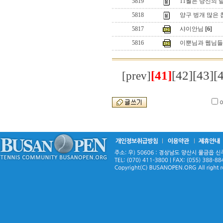
5819
11월은 당신의 
5818
양구 벙개 많은 
5817
샤이안님
[6]
5816
이뿐님과 웹님들
[41]
[42]
[43]
[
[prev]