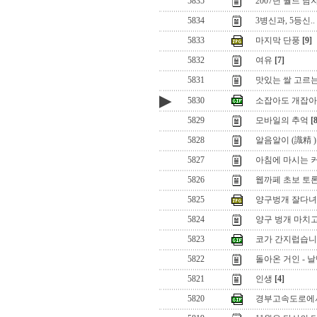
5835
2007년 월드 남
5834
3병신과, 5등신..
5833
마지막 단풍
[9]
5832
여유
[7]
5831
맛있는 쌀 고르
▶
5830
소잡아도 개잡아
5829
모바일의 추억
[
5828
알음알이 (識精 ) 
5827
아침에 마시는 
5826
웹까페 초보 토
5825
양구벙개 잘다녀
5824
양구 벙개 마치고
5823
코가 간지럽습니
5822
돌아온 거인 - 
5821
인생
[4]
5820
경부고속도로에