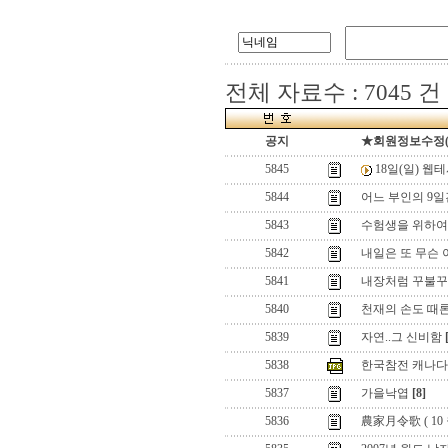
전체 자료수 : 7045 건
공지
★회원정보수정(로그
5845
18일(일) 웹
5844
어느 부인의 9일
5843
수험생을 위하여..
5842
내일은 또 무슨 이
5841
내장처럼 꾸불꾸
5840
천재의 손도 때
5839
자연..그 신비함
5838
한국참전 캐나다
5837
가을낙엽
[8]
5836
農家月令歌 ( 10 