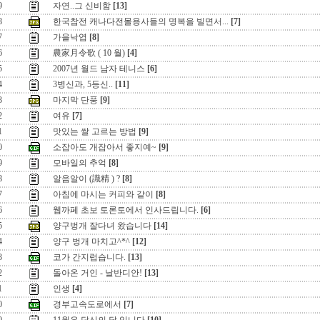
9
자연..그 신비함
[13]
8
한국참전 캐나다전몰용사들의 명복을 빌면서...
[7]
7
가을낙엽
[8]
6
農家月令歌 ( 10 월)
[4]
5
2007년 월드 남자 테니스
[6]
4
3병신과, 5등신..
[11]
3
마지막 단풍
[9]
2
여유
[7]
1
맛있는 쌀 고르는 방법
[9]
0
소잡아도 개잡아서 좋지예~
[9]
9
모바일의 추억
[8]
8
알음알이 (識精 ) ?
[8]
7
아침에 마시는 커피와 같이
[8]
6
웹까페 초보 토론토에서 인사드립니다.
[6]
5
양구벙개 잘다녀 왔습니다
[14]
4
양구 벙개 마치고^*^
[12]
3
코가 간지럽습니다.
[13]
2
돌아온 거인 - 날반디안!
[13]
1
인생
[4]
0
경부고속도로에서
[7]