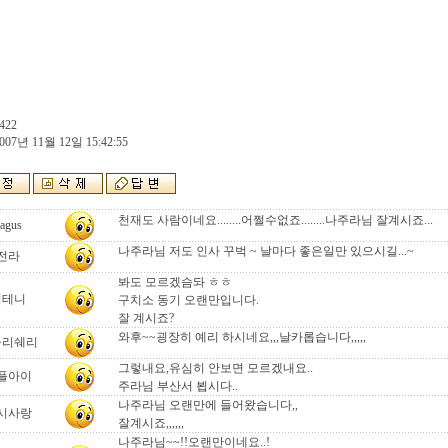
422
007년 11월 12일 15:42:55
천재도 사람이네요........어쩔수없죠........나주라님 잘계시죠...
agus
나주라님 저도 인사 꾸벅 ~ 날마다 좋은일만 있으시길...~
전라
봐도 모르겠슴돠 ㅎㅎ
김테니
구치소 동기 오랜만입니다.
잘 계시죠?
와후~~굉장히 예리 하시네요,,,날카롭습니다,,,,,
구리쉐리
그렇내요,유심히 안보면 모르겠내요..
플아이
주라님 부산서 뵙시다..
나주라님 오랜만에 들어왔습니다,,
시사랑
잘계시죠,,,,,,
나주라님~~!!오랜만이네요..!