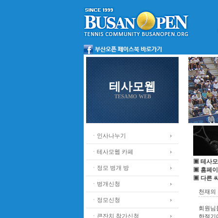
테사모웹
TESAMO WEB
ㆍ인사나누기
ㆍ테사모웹 카페
▣ 테사모
ㆍ정모 벙개 방
▣ 홈페이
▣ 다른 
ㆍ벙개신청
천재의 
ㆍ정모신청
회원님
ㆍ큰잔치 참가신청
한절기