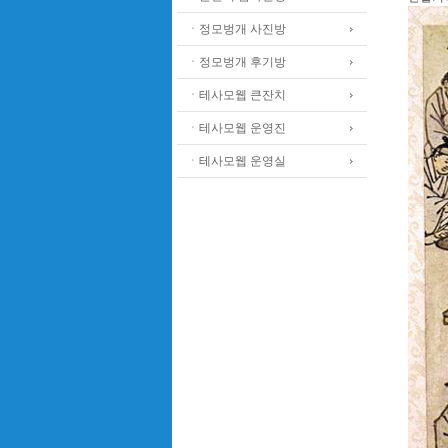
ㆍ정모벙개 사진방
ㆍ정모벙개 후기방
ㆍ테사모웹 큰잔치
ㆍ테사모웹 운영진
ㆍ테사모웹 운영실