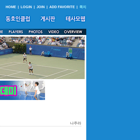
HOME
|
LOGIN
|
JOIN
|
ADD FAVORITE
|
쪽지
나주라