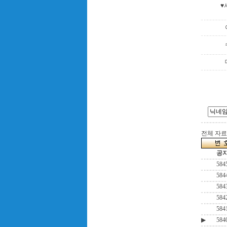
♥
전체 자료수
공
584
584
584
584
584
▶
584