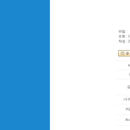
파일 :
조회 : 1
작성 : 2
b
너
커
허