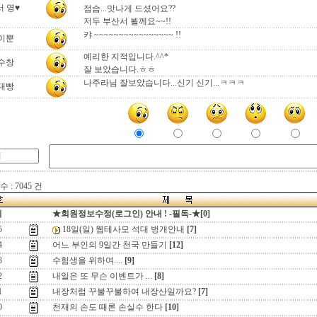
서 영♥
점슴...맛나게 드셨어요??
저두 부산서 뵐께요~~!!
캬 ~~~~~~~~~~~~~~~~ !!
이뿐
예리한 지적입니다.^^*
수창
잘 보았습니다.ㅎㅎ
나주라님 잘보았습니다...신기 신기...ㅋㅋㅋ
대빵
 : 7045 건
지
★회원정보수정(로그인) 안내 ! -필독-★[0]
5
18일(일) 웹테사모 석대 벙개안내
[7]
4
어느 부인의 9일간 천국 만들기
[12]
3
수험생을 위하여....
[9]
2
내일은 또 무슨 이벤트가 ...
[8]
1
내장처럼 꾸불꾸불하여 내장산일까요?
[7]
0
천재의 손도 때론 손실수 한다
[10]