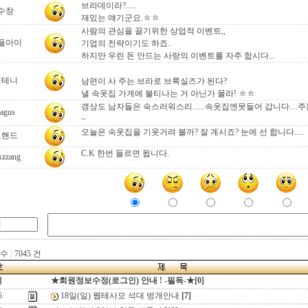
브라데이라?.....
수창
재밌는 얘기군요.ㅎㅎ
사람의 관심을 끌기위한 상업적 이벤트,,
플아이
기업의 전략이기도 하죠..
하지만 우린 돈 안드는 사랑의 이벤트를 자주 합시다...
김테니
남편이 사 주는 브라로 브룩실즈가 된다?
낼 속옷집 가게에 불티나는 거 아닌가 몰라! ㅎㅎ
갱상도 남자들은 숙스러워스리......속옷집엔못들어 갑니다....주는
agus
~
오늘은 속옷집을 기웃거려 볼까? 잘 계시죠? 눈에 선 합니다.....
포핸드
C.K 한번 들르면 됩니다.
szzang
 : 7045 건
지
★회원정보수정(로그인) 안내 ! -필독-★[0]
5
18일(일) 웹테사모 석대 벙개안내
[7]