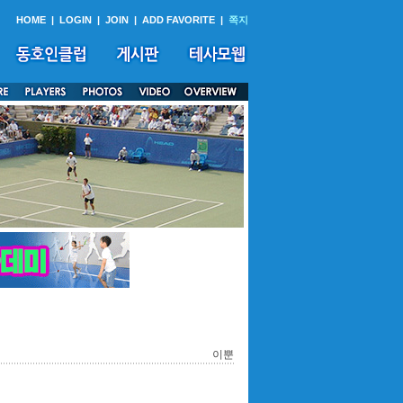
HOME
|
LOGIN
|
JOIN
|
ADD FAVORITE
|
쪽지
이뿐