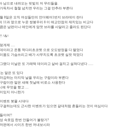
 남으로 내려오는 핏빛의 저 무리들을.
가득차서 철철 넘치면 우리는 그걸 만추라 부른다
1월 8일은 오직 여성들만의 언더웨어1번지 브라데이 란다
 11과 옆으로 누운 쌍봉우리 8 이 애교만점의 재치있는 비교다
큼은 남편이나 애인에게 맘껏 브라를 사달라고 졸라도 된단다
!! ^&^
게제 .....
 데이라고 온통 꺽다리초코렛 으로 오도방정을 다 떨었다
 이몸도 가슴쓰리고 배가 사무치도록 초코렛 실컷 먹었다
그랬다 이날은 또 가래떡 데이라고 샅바 걸치고 설쳐다녔다 ......
있는 말은 또 있다
 마감하는 마지막 날을 우리는 구랍이라 부른다
구랍이란 말은 새해 첫날에 비로소 사용한다
에 무엇을 했고 ....
재미있지 아니한가
 이벤트 봇물 시대다
 구걸하는데도 근사한 이벤트가 있으면 갈대처럼 흔들리는 것이 여심이다
들이여!!
성 속옷집 한번 안들어가 볼랑가?
 저편에서 사이즈 한번 꺼내보시라