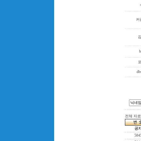
커
b
db
전체 자료수
공
584