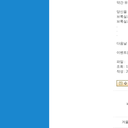
약간 유
당신을 
브룩실
브룩실
.
.
.
다음날
이벤트는
파일 :
조회 : 1
작성 : 2
i
겨