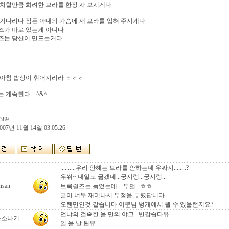
치할만큼 화려한 브라를 한장 사 보시게나
기다리다 잠든 아내의 가슴에 새 브라를 입혀 주시게나
즈가 따로 있는게 아니다
즈는 당신이 만드는거다
 아침 밥상이 휘어지리라 ㅎㅎㅎ
 계속된다 ...^&^
389
007년 11월 14일 03:05:26
..........우리 안해는 브라를 안하는데 우짜지........?
우쒸~ 내일도 굶겠네...궁시렁...궁시렁...
nsan
브룩쉴즈는 늙었는데....투덜...ㅎㅎ
글이 너무 재미나서 투정을 부렸답니다
오랜만인것 같습니다 이뿐님 벙개에서 뵐 수 있을런지요?
언냐의 걸죽한 올 만의 야그...반갑습다유
울소나기
일 욜 날 뵙유....