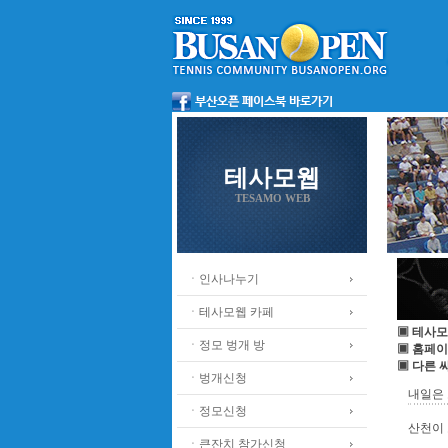
테사모웹
TESAMO WEB
ㆍ인사나누기
ㆍ테사모웹 카페
▣ 테사모
ㆍ정모 벙개 방
▣ 홈페이
▣ 다른 
ㆍ벙개신청
내일은 
ㆍ정모신청
산천이 노
ㆍ큰잔치 참가신청