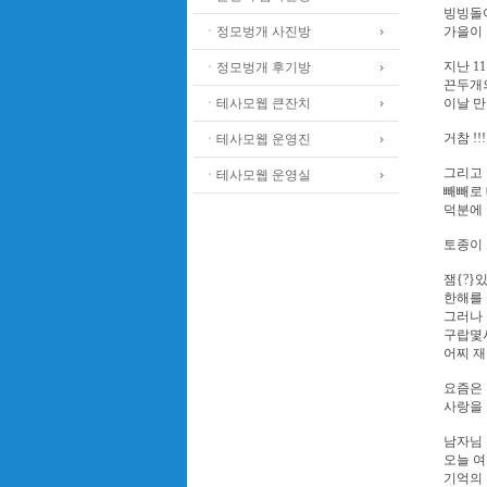
빙빙돌아
ㆍ정모벙개 사진방
가을이 
지난 1
ㆍ정모벙개 후기방
끈두개의
ㆍ테사모웹 큰잔치
이날 만
거참 !!!
ㆍ테사모웹 운영진
그리고 엊
ㆍ테사모웹 운영실
빼빼로
덕분에
토종이 
잼{?}
한해를
그러나 
구랍몇시
어찌 
요즘은
사랑을
남자님 
오늘 여
기억의