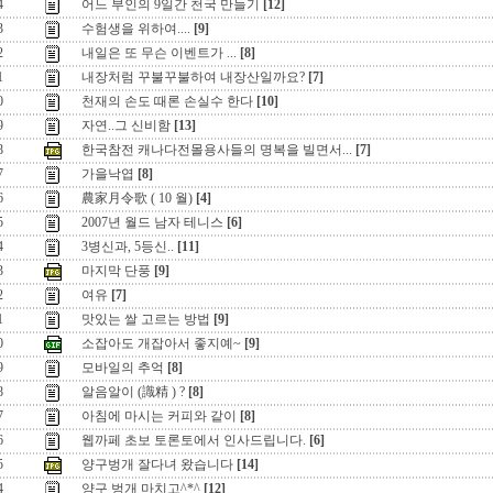
4
어느 부인의 9일간 천국 만들기
[12]
3
수험생을 위하여....
[9]
2
내일은 또 무슨 이벤트가 ...
[8]
1
내장처럼 꾸불꾸불하여 내장산일까요?
[7]
0
천재의 손도 때론 손실수 한다
[10]
9
자연..그 신비함
[13]
8
한국참전 캐나다전몰용사들의 명복을 빌면서...
[7]
7
가을낙엽
[8]
6
農家月令歌 ( 10 월)
[4]
5
2007년 월드 남자 테니스
[6]
4
3병신과, 5등신..
[11]
3
마지막 단풍
[9]
2
여유
[7]
1
맛있는 쌀 고르는 방법
[9]
0
소잡아도 개잡아서 좋지예~
[9]
9
모바일의 추억
[8]
8
알음알이 (識精 ) ?
[8]
7
아침에 마시는 커피와 같이
[8]
6
웹까페 초보 토론토에서 인사드립니다.
[6]
5
양구벙개 잘다녀 왔습니다
[14]
4
양구 벙개 마치고^*^
[12]