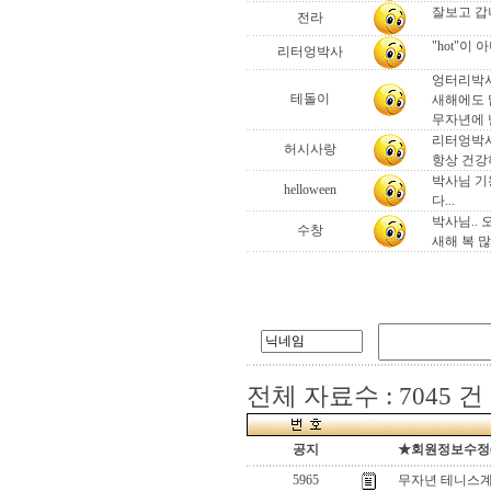
잘보고 갑
전라
"hot"이 
리터엉박사
엉터리박사
테돌이
새해에도 
무자년에 
리터엉박사
허시사랑
항상 건강하
박사님 기
helloween
다...
박사님..
수창
새해 복 
전체 자료수 : 7045 건
공지
★회원정보수정(로
5965
무자년 테니스계의