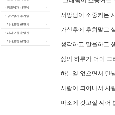
"그대몸이 소중커든
ㆍ정모벙개 사진방
서방님이 소중커든 
ㆍ정모벙개 후기방
ㆍ테사모웹 큰잔치
가신후에 후회말고 
ㆍ테사모웹 운영진
ㆍ테사모웹 운영실
생각하고 말을하고 
삶의 하루가 어이 그리
하는일 없으면서 만날
사람이 되어나서 사
마소에 갓고깔 씨어 