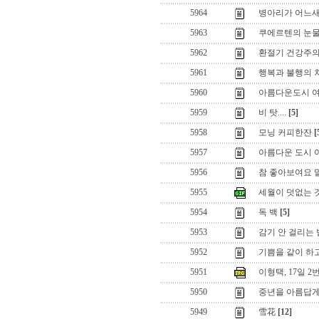
5964
병아리가 어느새..
5963
쿠에르텐의 눈
5962
환절기 건강주의
5961
행복과 불행의 
5960
아름다운도시 여
5959
비 탓....
[5]
5958
모닝 커피한잔
[
5957
아름다운 도시 여
5956
참 좋아보여요 
5955
세월이 덧없는 
5954
독 백
[5]
5953
감기 안 걸리는 
5952
기쁨을 같이 하
5951
이형택, 17일 
5950
중년을 아름답게
5949
雪花
[12]