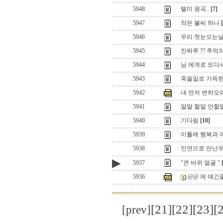
5948
텔미 원곡..
[7]
5947
작은 불씨 하나
5946
우리 첫눈오는날
5945
진짜루 ?? 추억
5944
님 에게로 또다시
5943
죽을일로 가득한 세
5942
내 먼저 변하오리
5941
말말 할말 안할
5940
기다림
[10]
5939
이틀에 행복과 
5938
인연으로 만난우
▶
5937
"큰 바위 얼굴 "
5936
@@ 제 얘긴줄
[21]
[22]
[23]
[
[prev]