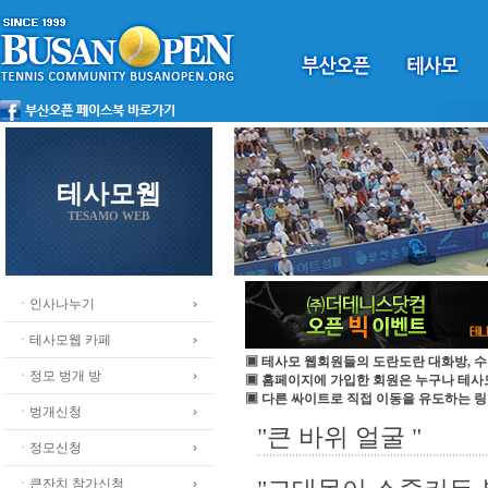
테사모웹
TESAMO WEB
ㆍ인사나누기
ㆍ테사모웹 카페
▣ 테사모 웹회원들의 도란도란 대화방, 수
ㆍ정모 벙개 방
▣ 홈페이지에 가입한 회원은 누구나 테
▣ 다른 싸이트로 직접 이동을 유도하는 링
ㆍ벙개신청
"큰 바위 얼굴 "
ㆍ정모신청
ㆍ큰잔치 참가신청