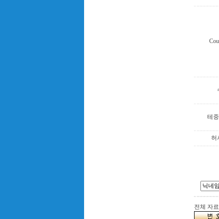
Coun
테중
허
전체 자료수