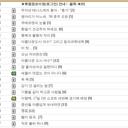
지
★회원정보수정(로그인) 안내 ! -필독-★[0]
5
무자년 테니스계의 총아 - “총가”
[5]
4
병아리가 어느새.. '08 호주 오픈
[5]
3
쿠에르텐의 눈물
[5]
2
환절기 건강주의 하세요.
[6]
1
행복과 불행의 차이
[5]
0
아름다운도시 여수!! 그리고 동의과학대학
[8]
9
비 탓....
[5]
8
모닝 커피한잔
[5]
7
아름다운 도시 여수!!
[12]
6
참 좋아보여요 말한마디
[9]
5
세월이 덧없는 것이 아니다
[6]
4
독 백
[5]
3
감기 안 걸리는 법
[7]
2
기쁨을 같이 하고픈 사람들
[6]
1
이형택, 17일 2번 쇼코트 네번째 경기에 배정
[9]
0
중년을 아름답게 보내려면
[13]
9
雪花
[12]
8
텔미 원곡..
[7]
7
작은 불씨 하나
[9]