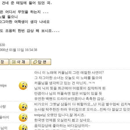
 건네 준 테잎에 들어 있던 곡.
은 어디서 무엇을 하는지 ...

노랠 들으니 

자그마한 여학생이 생각 나네요
도 조용히 한번 감상 해 보시죠....
630
008년 01월 11일 16:54:38
아니 이 노래에 커플님의 그런 애절한 사연이?
그 자그마한 소녀는 오늘도 이 노래를 들으며
커플님을 생각하고 있는 건 아닌지..ㅋㅋ
enipa
님의 닉의 뜻을 최근에야 어렴풋이 짐작하게 된
만큼이나 님의 꺼풀속엔 많은 비밀이 있을 듯
유연한 백핸드 드라이브만큼이나 촉촉한 감성..
비가오이 그옛날 삼돌이 다 뭐할까요,,,난 지금 별수엄씨 김치
사랑
는사람 탁주한잔 하러 우리집으로 오이소...진짜 다 잘살고 있것
tenipa님 오랫만 입니다,잘 계시죠..
플아이
한국엔 언제쯤 오실런지.뵙고 싶네요..
음악감상에 좋아하는 바다감상까지~
봄님이