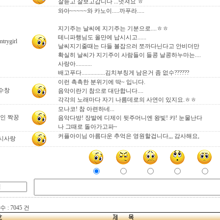
잘듣고 잘보고갑니다 ...멋져요 ㅎ
와아~~~~~와 카노이.....까푸라.....
지기주는 날씨에 지기주는 기분으로....ㅎㅎ
테니파행님도 올만에 납시시고......
trygirl
날씨지기줄때는 다들 볼잡으러 쪼까다닌다고 안비더만
확실히 날씨가 지기주이 사람들이 들콩 날콩하누마는....
사랑아...........
배고푸다................김치부칭게 남은거 좀 없수??????
이런 촉촉한 분위기에 딱~ 입니다.
수창
음악이란기 참으로 대단합니다....
각각의 노래마다 자기 나름데로의 사연이 있지요.ㅎㅎ
모나코! 참 아련하네...
인 짝꿍
음악다방! 장발에 디제이 뒷주머니엔 왕빛! 캬! 눈물난다
나 그때로 돌아가고파~
커플아이님 아름다운 추억은 영원할겁니다,,, 감사해요,
시사랑
 : 7045 건