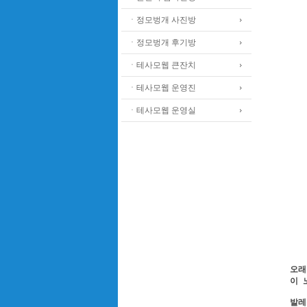
ㆍ정모벙개 사진방
ㆍ정모벙개 후기방
ㆍ테사모웹 큰잔치
ㆍ테사모웹 운영진
ㆍ테사모웹 운영실
오래
이 
발레