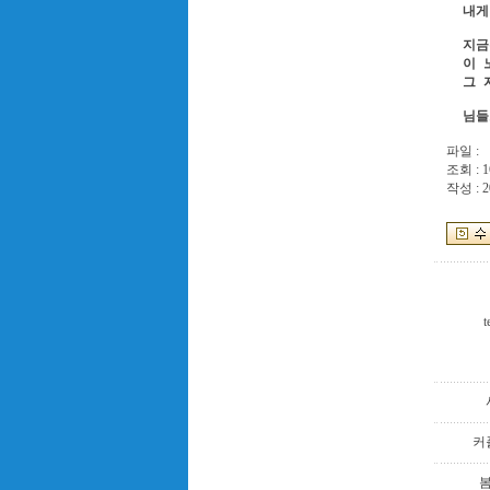
내게
지금
이 
그 
님들
파일 :
조회 : 1
작성 : 2
t
커