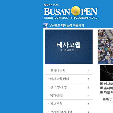
테사모웹
TESAMO WEB
ㆍ인사나누기
ㆍ테사모웹 카페
▣ 테사모
ㆍ정모 벙개 방
▣ 홈페이
▣ 다른 
ㆍ벙개신청
진짜루 
ㆍ정모신청
ㆍ큰잔치 참가신청