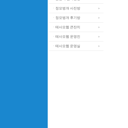
ㆍ정모벙개 사진방
ㆍ정모벙개 후기방
ㆍ테사모웹 큰잔치
ㆍ테사모웹 운영진
ㆍ테사모웹 운영실