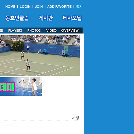
HOME
|
LOGIN
|
JOIN
|
ADD FAVORITE
|
쪽지
사랑