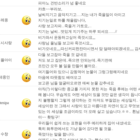
피아노 건반소리가 넘 좋네요
캬흐~~부라보,
날씨지기고 음악지기고.....지는 내가 죽을일이 아이고
레옹
지기는일로 하룰 채울랍니다,
사랑 보고자파...죽을거 가토요,...
지기는 날씨...멋있게 지기주는 하루 되셔요.......//
비가와서 운동하고싶어 죽것시요,,,
허시사랑
사랑님 울님들 보고파 죽것시요,,,
비가오네요,,,,따신커피한잔마시면서 맘 달래야되겠네요,,,, 
다들 보고잡아 죽을 것 같네요
커플아이
저도 보고 잡은데..죽으면 안되는데..죽기전에
조만간 모두 볼 일을 만들어 볼까요..
여기들어와 있으니 감동먹어 눈물이 그렁그렁해지네요
테중인
마음에 따뜻함도 배여오고
보고픈 님들 얼굴떠오르면 애써 눈물 감추네요
아직(?) 이렇다한 종교를 가지지 못한 저는 죽음 후에는 어떤
해 봅니다. 우습게도 어떤 세상이 있을 것만 같은 생각이 듭니
지 불행할지 그렇게 생각하는 것 마저도 부질없는 세상일지..
tenipa
세상이란 것 그래서 사랑이 있고 아름다운 자연이 있고 무엇
있는 이 세상을 조금이라도 더 오래 살고 싶습니다.ㅎㅎ.. 횐
이~~ 홧팅구!
우리들이 쉽게 쓰는 표현을 아주 예리하게 집어 내셨네요.
특히 화투판에서도 기냥 들어 갔다면 될 것을..
수창
죽었다는 말을 합니다.