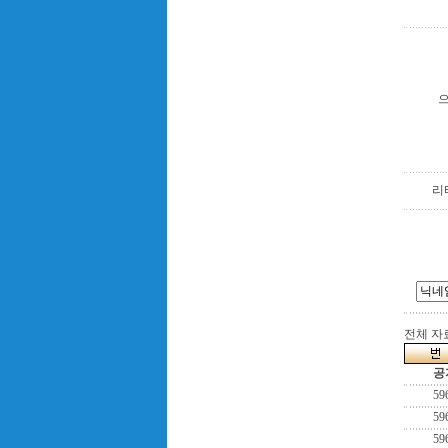
리
전체 자료
공
59
59
59