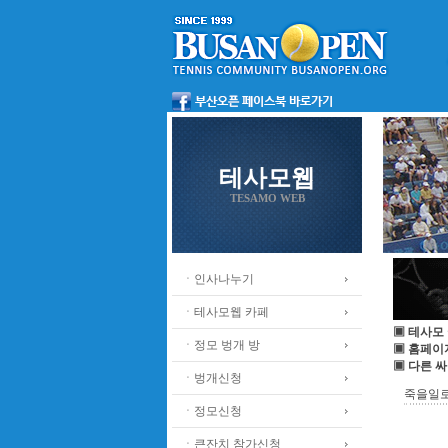
테사모웹
TESAMO WEB
ㆍ인사나누기
ㆍ테사모웹 카페
▣ 테사모
ㆍ정모 벙개 방
▣ 홈페이
▣ 다른 
ㆍ벙개신청
죽을일로 
ㆍ정모신청
ㆍ큰잔치 참가신청