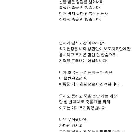
선물 받은 장갑을 잃어버려 

속상해 죽을 뻔 했습니다. 

미처 먹지 못한 전복이 상해서 

아까워 죽을 뻔 했습니다. 

인재가 덮치고간 아수라장의 

화재현장을 나와 상관없이 보도자료만에만 

응시하고 무거운 맘만 긴 한숨으로

기력을 토해내는 아침입니다.

비가 조금씩 내리는 베란다 밖은

더 을씬년 스러워

따뜻한 커피 한잔으로 다스려봅니다..

죽지도 못하고 죽을 뻔만 하는 세상. 

단 한 번 제대로 죽을 때를 위해 

이제는 아껴두지않겠습니까...

너무 무거웠나요.

차한잔 하시고

그래도 웃으시고 오늘도 행복한 하루요..
