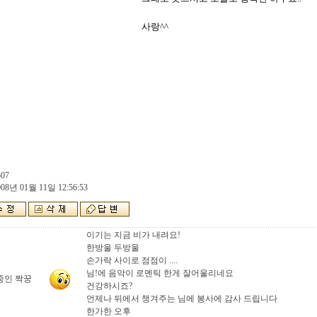
사랑^^

507
08년 01월 11일 12:56:53
이기는 지금 비가 내려요!
한방울 두방울
손가락 사이로 점점이 ....
님!에 음악이 로멘틱 한게 잘어울리네요
중인 짝꿍
건강하시죠?
언제나 뒤에서 챙겨주는 님에 봉사에 감사 드립니다
한가한 오후