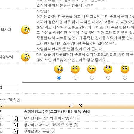
어제도 나는 죽기 싫어서 계속 고~ 했습니다.
일진이 좋아서 본전은 했습니다.ㅋㅋ
사랑님 !
이제는 2~3시간 운동을 하고 나면 그날밤 부터 죽도록 몸이 아
어깨야 젊은시절 너무 많이 써먹은 나머지 고물이 다 되었지만.
한알 먹고 시작해야 고통도 잊어 버리며 또다시 죽을 힘을 다해
으라차차
그 다음날 아침이면 온몸이 죽을 맛이 지만 그래도 기분은 좋
죽을힘 다해 써브를 넣었기에 흡족한 경기를 하였기 때문 입니
그러면서도 테니스가 없다면 죽을것만 같아요 ^^*...
사랑님의 커피맛은 변함 없이 주겨 줍니다
테니스를 치지못할때가 죽도록 싫더라고요,,정말로,,우리의 
터엉박사
많이 쓰면 너무많이 쓰면 ,,,너무 정말 좋네요,.,,
수 : 7045 건
지
★회원정보수정(로그인) 안내 ! -필독-★[0]
65
무자년 테니스계의 총아 - “총가”
[5]
64
병아리가 어느새.. '08 호주 오픈
[5]
63
쿠에르텐의 눈물
[5]