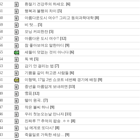
62
환절기 건강주의 하세요.
[6]
61
행복과 불행의 차이
[5]
60
아름다운도시 여수!! 그리고 동의과학대학
[8]
59
비 탓....
[5]
58
모닝 커피한잔
[5]
57
아름다운 도시 여수!!
[12]
56
참 좋아보여요 말한마디
[9]
55
세월이 덧없는 것이 아니다
[6]
54
독 백
[5]
53
감기 안 걸리는 법
[7]
52
기쁨을 같이 하고픈 사람들
[6]
51
이형택, 17일 2번 쇼코트 네번째 경기에 배정
[9]
50
중년을 아름답게 보내려면
[13]
49
雪花
[12]
48
텔미 원곡..
[7]
47
작은 불씨 하나
[9]
46
우리 첫눈오는날 만나자
[11]
45
진짜루 ?? 추억의 팝송 .ㅎㅎ
[8]
44
님 에게로 또다시!
[8]
43
죽을일로 가득한 세상....
[9]