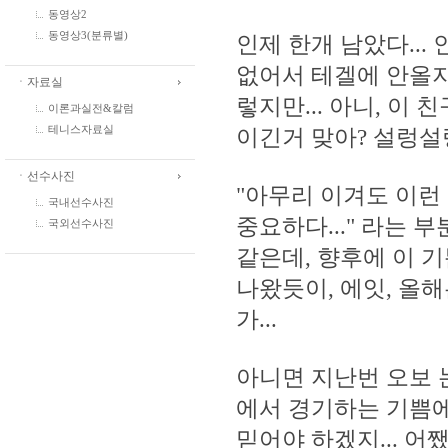
동영상2
동영상3(분류별)
인제 한개 남았다...
없어서 테겔에 안올지도
ㆍ자료실
렇지만... 아니, 이
이론과실전&칼럼
이긴거 맞아? 설렁설
테니스자료실
ㆍ선수사진
"아무리 이겨도 이런
국내선수사진
중요하다..." 라는 
국외선수사진
같은데, 향후에 이 
나왔듯이, 에잇, 올해
가...
아니면 지난번 오보 
에서 경기하는 기쁨에
믿어야 하겠지... 어