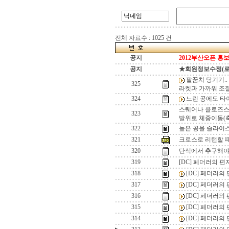
전체 자료수 : 1025 건
공지
2012부산오픈 홍보
공지
★회원정보수정(로그인
팔꿈치 당기기..
325
라켓과 가까워 조
324
느린 공에도 타
스퀘어나 클로즈스탠
323
발위로 체중이동(
322
높은 공을 슬라이스
321
크로스로 리턴할 때,
320
단식에서 추구해야 
319
[DC] 페더러의 편지 
318
[DC] 페더러의 편
317
[DC] 페더러의 편
316
[DC] 페더러의 편
315
[DC] 페더러의 편
314
[DC] 페더러의 편