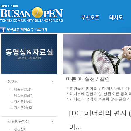
동영상&자료실
MOVIE & DATA
이론 과 실전 / 칼럼
ㆍ동영상
＊회원들의 참여를 위한 게시판입니다
레슨동영상1
＊테니스에 관한 기술, 실전 이론 등의
레슨동영상2
＊게시판의 성격에 적절치 않는 글은 
경기동영상1
경기동영상2
[DC] 페더러의 편지 (
ㆍ사랑방동영상
아...
동영상1