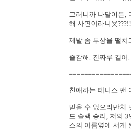
그러니까 나달이든, 
해 사핀이라니욧???!!! 
제발 좀 부상을 떨치고 
즐감해. 진짜루 길어
================
친애하는 테니스 팬 
믿을 수 없으리만치 
드 슬램 승리, 저의 
스의 이름옆에 서게 된