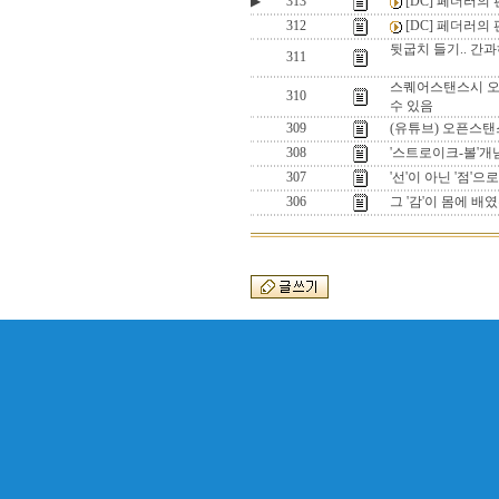
▶
313
[DC] 페더러의 편
312
[DC] 페더러의 편
뒷굽치 들기.. 간
311
스퀘어스탠스시 오른
310
수 있음
309
(유튜브) 오픈스탠
308
'스트로이크-볼'개념
307
'선'이 아닌 '점'
306
그 '감'이 몸에 배였