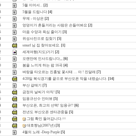
9
5월 이어서...
[2]
8
5월을 드립니다
[4]
7
무제 - 이상은
[2]
6
엉덩이가 흔들거리는 사람은 손들어봐요
[2]
5
마음 수양과 욕심 줄이기
[3]
4
위성사진으로 집찾기
[5]
3
smurf 님 집 찾아보세요.
[1]
2
세계여행(지도)가기
[2]
1
오랜만에 인사드립니다,,,
[6]
0
봄을 느끼게 하는 팝 16곡
[4]
9
벼랑을 타오르는 진홍빛 꽃사태 … 아 ! 진달래
[7]
8
4/20일 복식경기를 끝으로 부산오픈 막을 내렸습니다.
[14]
7
부산 갈매기
[7]
6
금정의 날씨가 아직!
[5]
5
임용규선수 인터뷰
[5]
4
부산오픈, 최고의 선택! 임용규!!
[6]
3
전년도 부산오픈 센타관중들
[5]
2
그럼 확인 들어갑니다.^^
1
대호짱님(2007년)
[3]
0
4월의 노래 -Deep Purple
[5]