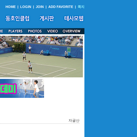
HOME
|
LOGIN
|
JOIN
|
ADD FAVORITE
|
쪽지
자굴산