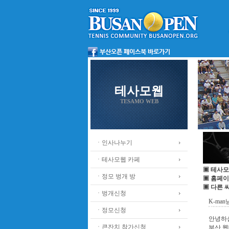
테사모웹
TESAMO WEB
ㆍ인사나누기
ㆍ테사모웹 카페
▣ 테사모
ㆍ정모 벙개 방
▣ 홈페이
▣ 다른 
ㆍ벙개신청
K-ma
ㆍ정모신청
안녕하
ㆍ큰잔치 참가신청
부산 웹