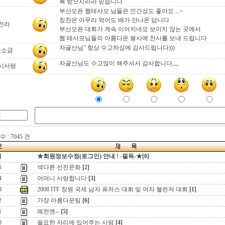
복 받으시리라 믿습니다.
부산오픈 웹테사모 님들은 인간성도 좋아요 ...~
칭찬은 아무리 먹어도 배가 안나온 답니다
전라
부산오픈 대회가 계속 이어지네요 보이지 않는 곳에서
웹 테사모님들의 아름다운 봉사에 찬사를 보내 드립니다
자굴산님" 항상 수고하심에 감사드립니다)))
빛소금
자굴산님도 수고많이 해주셔서 감사합니다,,,,
시사랑
 : 7045 건
지
★회원정보수정(로그인) 안내 ! -필독-★[0]
5
색다른 선진문화
[2]
4
어머니 사랑합니다
[3]
3
2008 ITF 창원 국제 남자 퓨처스 대회 및 여자 첼린저 대회
[1]
2
가장 아름다운팀
[6]
1
예전엔--
[5]
0
필요한 자리에 있어주는 사람
[4]