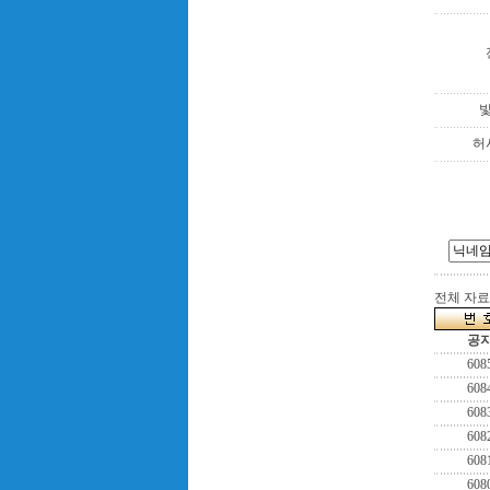
허
전체 자료수
공
608
608
608
608
608
608