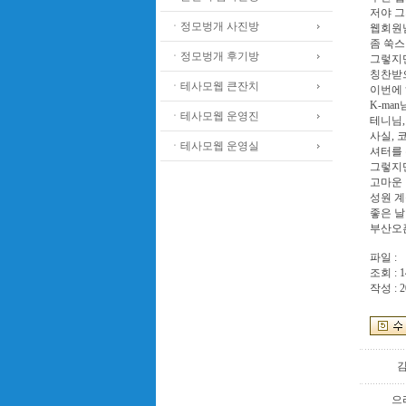
저야 그
ㆍ정모벙개 사진방
웹회원
좀 쑥스
ㆍ정모벙개 후기방
그렇지만
칭찬받
ㆍ테사모웹 큰잔치
이번에
K-ma
ㆍ테사모웹 운영진
테니님,
사실, 
ㆍ테사모웹 운영실
셔터를
그렇지만
고마운 
성원 계
좋은 날
부산오픈
파일 :
조회 : 1
작성 : 2
으