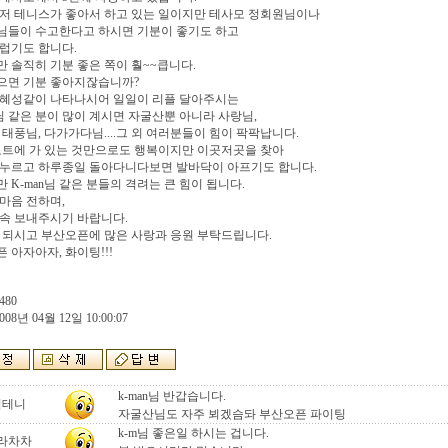
저 테니스가 좋아서 하고 있는 일이지만 테사모 정회원님이나
님들이 수고한다고 하시면 기분이 좋기도 하고
럽기도 합니다.
 솔직히 기분 좋은 쪽이 훨~~큽니다.
으면 기분 좋아지잖습니까?
 혜성같이 나타나시어 일일이 리플 달아주시는
n님 같은 분이 많이 계시면 자굴산뿐 아니라 사랑님,
 태풍님, 다가가다님....그 외 여러분들이 힘이 팍팍납니다.
코트에 가 있는 것만으로도 행복이지만 이곳저곳을 찾아
 누르고 하루종일 돌아다니다보면 발바닥이 아프기도 합니다.
 K-man님 같은 분들의 격려는 큰 힘이 됩니다.
마음 전하며,
속 보내주시기 바랍니다.
 되시고 부산오픈에 많은 사랑과 응원 부탁드립니다.
 아자아자, 화이팅!!!
480
008년 04월 12일 10:00:07
k-man님 반갑습니다.
김테니
자굴산님도 자주 뵈겠슴돠 부산오픈 파이팅
k-m님 좋은일 하시는 겁니다.
라차차