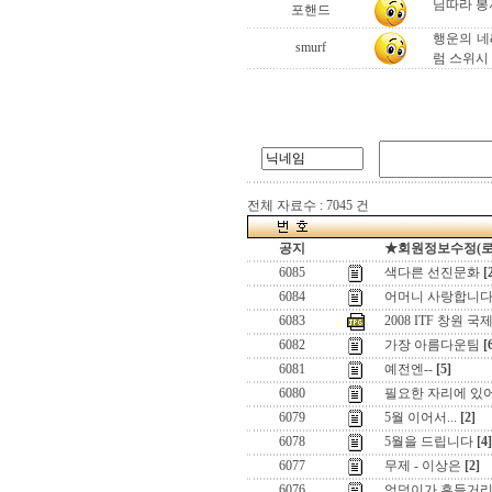
님따라 봉사
포핸드
행운의 네
smurf
럼 스위시 
전체 자료수 : 7045 건
공지
★회원정보수정(로그인
6085
색다른 선진문화
[
6084
어머니 사랑합니
6083
2008 ITF 창원
6082
가장 아름다운팀
[
6081
예전엔--
[5]
6080
필요한 자리에 있
6079
5월 이어서...
[2]
6078
5월을 드립니다
[4]
6077
무제 - 이상은
[2]
6076
엉덩이가 흔들거리