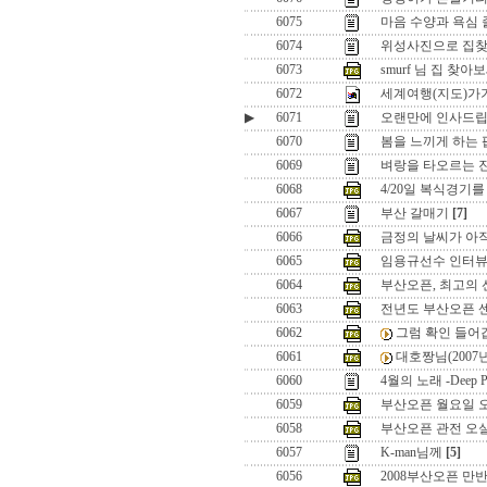
6075
마음 수양과 욕심
6074
위성사진으로 집
6073
smurf 님 집 찾아
6072
세계여행(지도)가
▶
6071
오랜만에 인사드립니
6070
봄을 느끼게 하는 팝
6069
벼랑을 타오르는 진
6068
4/20일 복식경기
6067
부산 갈매기
[7]
6066
금정의 날씨가 아직
6065
임용규선수 인터
6064
부산오픈, 최고의 선
6063
전년도 부산오픈 
6062
그럼 확인 들어갑
6061
대호짱님(2007년
6060
4월의 노래 -Deep Pu
6059
부산오픈 월요일 
6058
부산오픈 관전 오실
6057
K-man님께
[5]
6056
2008부산오픈 만반