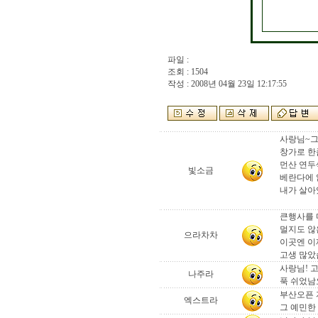
파일 :
조회 : 1504
작성 : 2008년 04월 23일 12:17:55
사랑님~그
창가로 한
먼산 연두
빛소금
베란다에 
내가 살아
큰행사를 
멀지도 않은
으라차차
이곳엔 이
고생 많았
사랑님! 
나주라
푹 쉬었남
부산오픈 
엑스트라
그 예민한