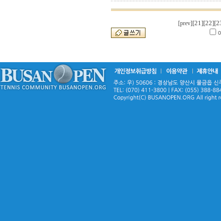
[21]
[22]
[2
[prev]