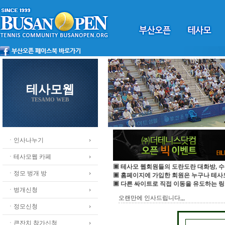
테사모웹
TESAMO WEB
ㆍ인사나누기
ㆍ테사모웹 카페
▣ 테사모 웹회원들의 도란도란 대화방, 수
ㆍ정모 벙개 방
▣ 홈페이지에 가입한 회원은 누구나 테
▣ 다른 싸이트로 직접 이동을 유도하는 링
ㆍ벙개신청
오랜만에 인사드립니다,,,
ㆍ정모신청
ㆍ큰잔치 참가신청