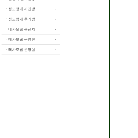
ㆍ정모벙개 사진방
ㆍ정모벙개 후기방
ㆍ테사모웹 큰잔치
ㆍ테사모웹 운영진
ㆍ테사모웹 운영실