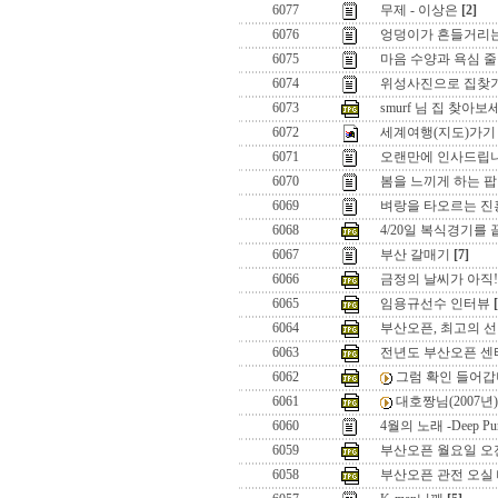
6077
무제 - 이상은
[2]
6076
엉덩이가 흔들거리
6075
마음 수양과 욕심 
6074
위성사진으로 집찾
6073
smurf 님 집 찾아보
6072
세계여행(지도)가기
6071
오랜만에 인사드립니다
6070
봄을 느끼게 하는 팝 
6069
벼랑을 타오르는 진홍
6068
4/20일 복식경기를
6067
부산 갈매기
[7]
6066
금정의 날씨가 아직!
6065
임용규선수 인터뷰
6064
부산오픈, 최고의 선
6063
전년도 부산오픈 
6062
그럼 확인 들어갑
6061
대호짱님(2007년)
6060
4월의 노래 -Deep Pur
6059
부산오픈 월요일 오
6058
부산오픈 관전 오실