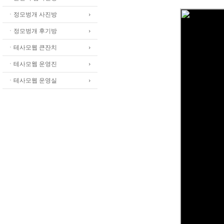
ㆍ정모벙개 사진방
ㆍ정모벙개 후기방
ㆍ테사모웹 큰잔치
ㆍ테사모웹 운영진
ㆍ테사모웹 운영실