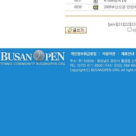
6057
K-man님께
[5]
6056
2008부산오픈 만반의
[21]
[22]
[23
[prev]