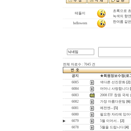
초록으로 초록
테돌이
녹색의 향연 
한여름 같은
helloween
전체 자료수 : 7045 건
공지
★회원정보수정(로그인)
6085
색다른 선진문화
[2]
6084
어머니 사랑합니다
6083
2008 ITF 창원 
6082
가장 아름다운팀
[6]
6081
예전엔--
[5]
6080
필요한 자리에 있어
▶
6079
5월 이어서...
[2]
6078
5월을 드립니다
[4]