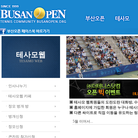
테사모웹
TESAMO WEB
ㆍ인사나누기
ㆍ테사모웹 카페
▣ 테사모 웹회원들의 도란도란 대화방, 수
ㆍ정모 벙개 방
▣ 홈페이지에 가입한 회원은 누구나 테
▣ 다른 싸이트로 직접 이동을 유도하는 링
ㆍ벙개신청
5월 이어서...
ㆍ정모신청
ㆍ큰잔치 참가신청