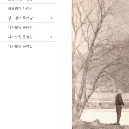
ㆍ정모벙개 사진방
ㆍ정모벙개 후기방
ㆍ테사모웹 큰잔치
ㆍ테사모웹 운영진
ㆍ테사모웹 운영실