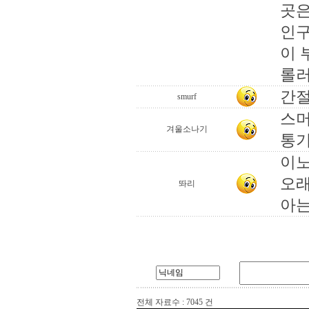
곳은
인구
이 
롤러
간절
smurf
스머
겨울소나기
통기
이노
오래
똬리
아는
전체 자료수 : 7045 건