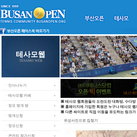
테사모웹
TESAMO WEB
ㆍ인사나누기
ㆍ테사모웹 카페
▣ 테사모 웹회원들의 도란도란 대화방, 수다방 
ㆍ정모 벙개 방
▣ 홈페이지에 가입한 회원은 누구나 테사모 
▣ 다른 싸이트로 직접 이동을 유도하는 링크가
ㆍ벙개신청
위성사진으로 집찾기
ㆍ정모신청
ㆍ큰잔치 참가신청