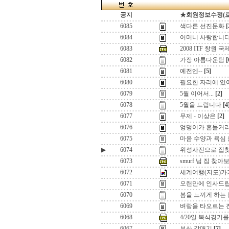
공지
★회원정보수정(로그인
6085
색다른 선진문화
[
6084
어머니 사랑합니
6083
2008 ITF 창원
6082
가장 아름다운팀
[
6081
예전엔--
[5]
6080
필요한 자리에 있
6079
5월 이어서...
[2]
6078
5월을 드립니다
[4
6077
무제 - 이상은
[2]
6076
엉덩이가 흔들거리
6075
마음 수양과 욕심
▶
6074
위성사진으로 집
6073
smurf 님 집 찾아
6072
세계여행(지도)가
6071
오랜만에 인사드립니
6070
봄을 느끼게 하는 
6069
벼랑을 타오르는 진
6068
4/20일 복식경기
6067
부산 갈매기
[7]