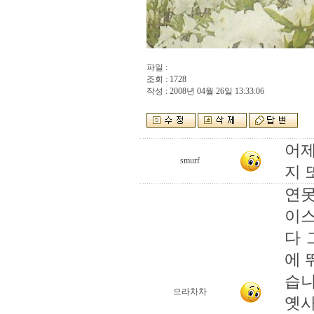
파일 :
조회 : 1728
작성 : 2008년 04월 26일 13:33:06
어제
smurf
지 또
연못
이스
다 
에 
습니
으라차차
옛사