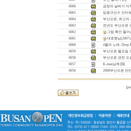
6066
금정의 날씨가 아
6065
임용규선수 인터
6064
부산오픈, 최고의 
6063
전년도 부산오픈
6062
그럼 확인 들어
6061
대호짱님(2007
6060
4월의 노래 -Deep P
6059
부산오픈 월요일 
6058
부산오픈 관전 오
6057
K-man님께
[5]
6056
2008부산오픈 만반
[pr