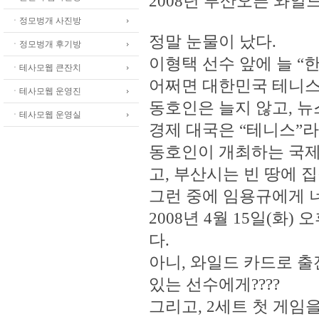
2008년 부산오픈 와일
ㆍ정모벙개 사진방
정말 눈물이 났다.
ㆍ정모벙개 후기방
이형택 선수 앞에 늘 “
ㆍ테사모웹 큰잔치
어쩌면 대한민국 테니스
ㆍ테사모웹 운영진
동호인은 늘지 않고, 뉴
ㆍ테사모웹 운영실
경제 대국은 “테니스”라
동호인이 개최하는 국제
고, 부산시는 빈 땅에 집
그런 중에 임용규에게 
2008년 4월 15일(화
다.
아니, 와일드 카드로 출전
있는 선수에게????
그리고, 2세트 첫 게임