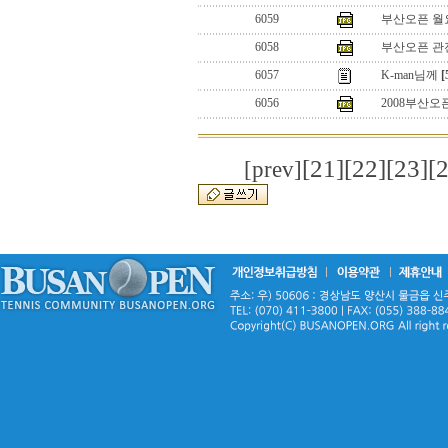
6059
부산오픈 월
6058
부산오픈 관
6057
K-man님께
[
6056
2008부산오픈
[21]
[22]
[23]
[
[prev]