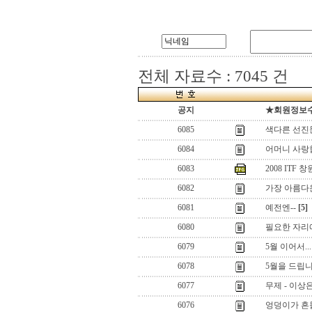
전체 자료수 : 7045 건
공지
★회원정보수정
6085
색다른 선진
6084
어머니 사랑
6083
2008 ITF
6082
가장 아름다
6081
예전엔--
[5]
6080
필요한 자리
6079
5월 이어서...
6078
5월을 드립
6077
무제 - 이상
6076
엉덩이가 흔