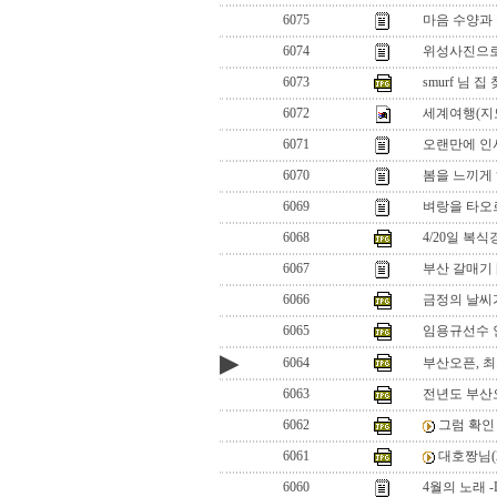
6075
마음 수양과
6074
위성사진으로
6073
smurf 님 
6072
세계여행(지
6071
오랜만에 인사
6070
봄을 느끼게 
6069
벼랑을 타오르
6068
4/20일 복
6067
부산 갈매기
6066
금정의 날씨
6065
임용규선수 
▶
6064
부산오픈, 최
6063
전년도 부산
6062
그럼 확인
6061
대호짱님(2
6060
4월의 노래 -De