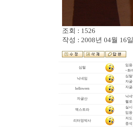
조회 : 1526
작성 : 2008년 04월 16일 
임용
심털
~화이
심털
닉네임
자굴
자굴
helloween
닉네
자굴산
헬로
실시
엑스트라
임용
저도
리터엉박사
중석