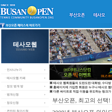
테사모웹
TESAMO WEB
ㆍ인사나누기
ㆍ테사모웹 카페
▣ 테사모 웹회원들의 도란도란 대화방, 수다방 
ㆍ정모 벙개 방
▣ 홈페이지에 가입한 회원은 누구나 테사모 
▣ 다른 싸이트로 직접 이동을 유도하는 링크가
ㆍ벙개신청
부산오픈, 최고의 선택! 
ㆍ정모신청
ㆍ큰잔치 참가신청