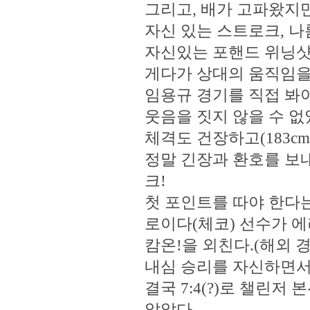
그리고, 배가 고파왔지만
자신 있는 스트로크, 나
자신있는 포핸드 위닝샷에
게다가 상대의 움직임을 
임용규 경기를 직접 봐
웃음을 짓지 않을 수 없
체격도 건장하고(183cm
정말 긴장과 환호를 보내
크!
첫 포인트를 따야 한다는 
로이다(체코) 선수가 
캄온!을 외친다.(해외 
내심 승리를 자신하면서도
결국 7:4(?)로 챌린
않았다.