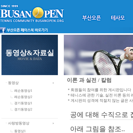
동영상&자료실
MOVIE & DATA
이론 과 실전 / 칼럼
ㆍ동영상
＊회원들의 참여를 위한 게시판입니다
레슨동영상1
＊테니스에 관한 기술, 실전 이론 등의
레슨동영상2
＊게시판의 성격에 적절치 않는 글은 
경기동영상1
경기동영상2
공에 대해 수직으로 접
ㆍ사랑방동영상
아래 그림을 참조..
동영상1