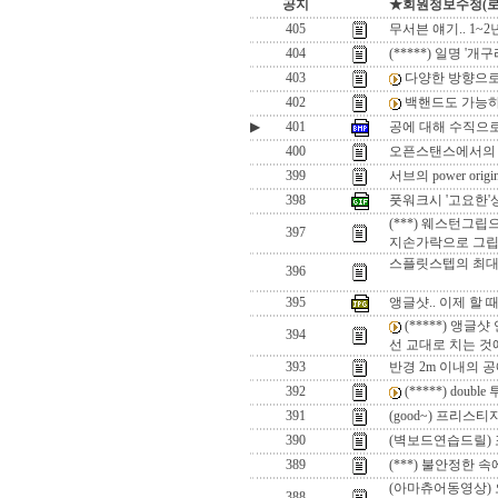
공지
★회원정보수정(로그인
405
무서븐 얘기.. 1~
404
(*****) 일명 '
403
다양한 방향으로
402
백핸드도 가능
▶
401
공에 대해 수직으로
400
오픈스탠스에서의 
399
서브의 power orig
398
풋워크시 '고요한'
(***) 웨스턴그립
397
지손가락으로 그립
스플릿스텝의 최대 적
396
395
앵글샷.. 이제 할 
(*****) 앵글샷
394
선 교대로 치는 것
393
반경 2m 이내의 
392
(*****) doub
391
(good~) 프리스티지 
390
(벽보드연습드릴) 포
389
(***) 불안정한 
(아마츄어동영상) 오
388