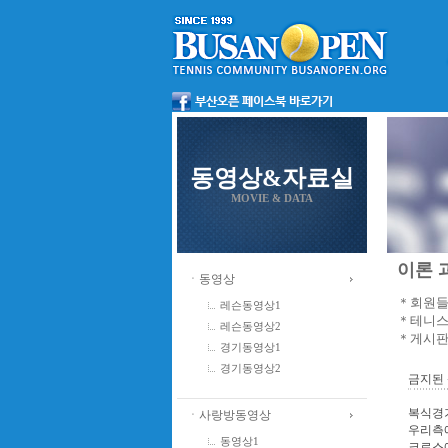
동영상&자료실
MOVIE & DATA
이론 과
ㆍ동영상
＊회원들
레슨동영상1
＊테니스
레슨동영상2
＊게시판
경기동영상1
경기동영상2
금지된 
복식경
ㆍ사랑방동영상
우리측
동영상1
크로스에