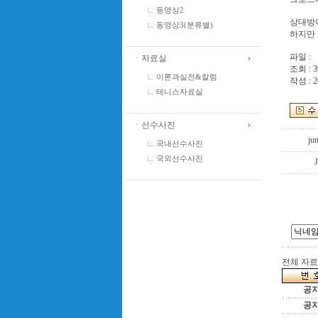
동영상2
상대방이
동영상3(분류별)
하지만 
파일 :
ㆍ자료실
조회 : 3
이론과실전&칼럼
작성 : 2
테니스자료실
ㆍ선수사진
ju
국내선수사진
국외선수사진
전체 자료수
공
공