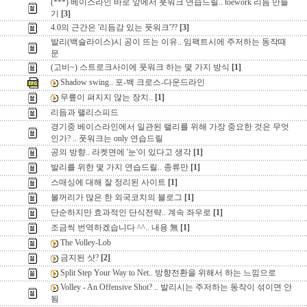
(***) 베이스라인 바로 앞에서 풋워크 연습드릴.. toework 리듬 만들
기
[3]
4.0의 근간은 '리듬감 있는 풋워크'??
[3]
발리(백슬라이스)시 공이 뜨는 이유.. 임팩트시에 주저하는 동작때
문
(고비~) 스트로크사이에 풋워크 하는 몇 가지 방식
[1]
Shadow swing.. 포-백 크로스-다운드라인
무릎이 펴지지 않는 장치..
[1]
리듬과 랠리스피드
경기중 베이스라인에서 일관된 랠리를 위해 가장 중요한 것은 무엇
인가? .. 풋워크는 only 연습드릴
공의 방향.. 라켓면에 '눈'이 있다고 생각
[1]
발리를 위한 몇 가지 연습드릴.. 종류만
[1]
스매싱에 대해 잘 정리된 사이트
[1]
볼꺼리가 많은 한 외국코치의 블로그
[1]
단순하지만 효과적인 단식전략.. 계속 좌우로
[1]
조금씩 번역하겠습니다 ^^.. 내용 無
[1]
The Volley-Lob
금지된 샷?
[2]
Split Step Your Way to Net.. 방향전환을 위해서 하는 느낌으로
Volley - An Offensive Shot? .. 발리시는 주저하는 동작이 섞이면 안
됨