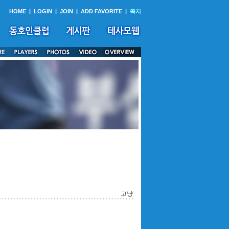
HOME
|
LOGIN
|
JOIN
|
ADD FAVORITE
|
쪽지
고냥