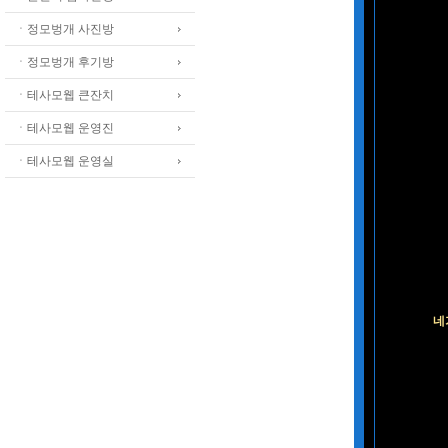
ㆍ정모벙개 사진방
ㆍ정모벙개 후기방
ㆍ테사모웹 큰잔치
ㆍ테사모웹 운영진
ㆍ테사모웹 운영실
네