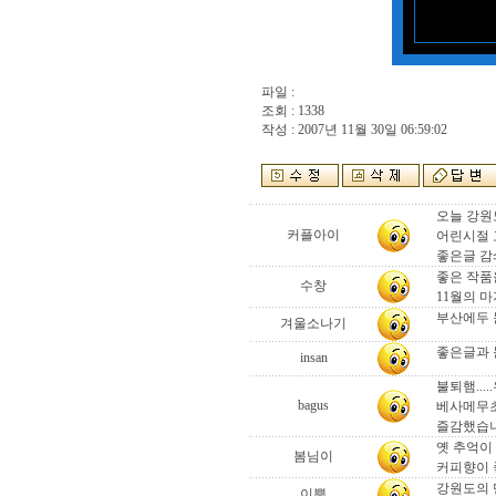
파일 :
조회 : 1338
작성 : 2007년 11월 30일 06:59:02
오늘 강원
커플아이
어린시절 고
좋은글 감솨
좋은 작품
수창
11월의 
부산에두 눈이 
겨울소나기
좋은글과 
insan
불퇴햄....
bagus
베사메무초
즐감했습니다.
옛 추억이 그
봄님이
커피향이
강원도의 만
이뿐