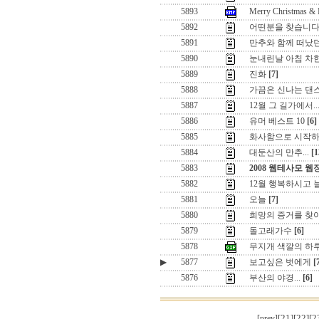
5893
Merry Christmas &
5892
어떤분을 찾습니
5891
만추와 함께 떠났
5890
눈내린날 아침 차
5889
진화
[7]
5888
가끔은 신나는 댄스로
5887
12월 그 길가에서..
5886
유머 베스트 10
[6]
5885
화사함으로 시작하
5884
대둔산의 만추...
[1
5883
2008 웹테사모 웹
5882
12월 행복하시고
5881
오늘
[7]
5880
희망의 증거를 찾
5879
돌고래가수
[6]
5878
무지개 색깔의 하
▶
5877
보고싶은 벗에게
[
5876
부산의 야경...
[6]
[21]
[22]
[2
[prev]