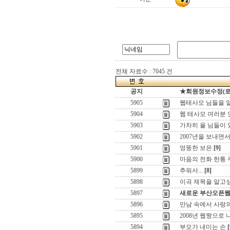
전체 자료수 : 7045 건
공지
★회원정보수정(로그인
5905
웹테사모 님들을 
5904
웹 테사모 여러분
5903
가차히 울 님들이 있어두
5902
2007년을 보내면서,,
5901
엉뚱한 보은
[9]
5900
마음의 전화 한통
5899
추워서...
[8]
5898
이곡 제목을 알고
5897
새로운 부산오픈
5896
만남 속에서 사랑
5895
2008년 웹짱으로
5894
부모가 내미는 손
[