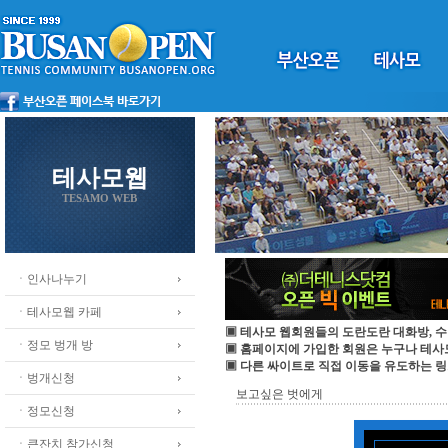
테사모웹
TESAMO WEB
ㆍ인사나누기
ㆍ테사모웹 카페
▣ 테사모 웹회원들의 도란도란 대화방, 수
ㆍ정모 벙개 방
▣ 홈페이지에 가입한 회원은 누구나 테
▣ 다른 싸이트로 직접 이동을 유도하는 링
ㆍ벙개신청
보고싶은 벗에게
ㆍ정모신청
ㆍ큰잔치 참가신청