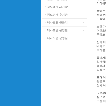
머리위
ㆍ정모벙개 사진방
올해는 
ㆍ정모벙개 후기방
설마 빈
도심속 
ㆍ테사모웹 큰잔치
노란 
ㆍ테사모웹 운영진
어린초딩
무심코 
ㆍ테사모웹 운영실
집이 어
내가 가
고개를 
돌아가
힘겨워
걸러서 
방학은 
드뎌 이
짧은 
잠시 
그로부터
참으로
오랜 세