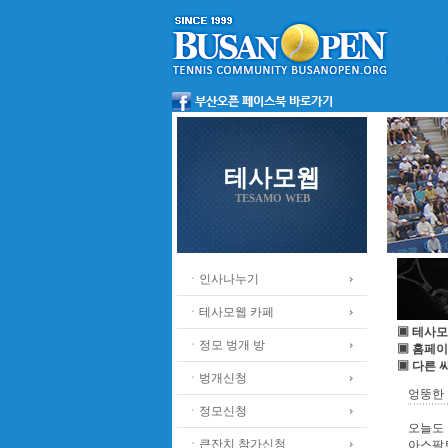
테사모웹
TESAMO WEB
ㆍ인사나누기
ㆍ테사모웹 카페
▣ 테사모
ㆍ정모 벙개 방
▣ 홈페이
▣ 다른 
ㆍ벙개신청
엉뚱한
ㆍ정모신청
오늘도 
ㆍ큰잔치 참가신청
아스팔