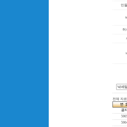
민
t
허
s
전체 자료수
공
590
590