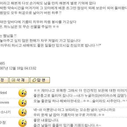
이라고 해본게 다섯 손가락도 남을 만치 해본게 별로 기억에 없다
박한 약속시간을 어겨가며 그 꼬마에게 베푼 조그만 정성이 되례 보은이 되어 돌아왔
원망도 모두 허공으로 날아가 버린 하루 !!
태안 앞바다에 기름띠 치우러 자원 봉사를 가고싶다
. 하느님은 또 무슨 선물을 주실까 ㅎㅎ
 웹님들 !!
놓아주고 싶지 않은 한해가 자꾸 저멀리 가고 있습니다
 마무리 하시고 새해에도 좋은 일들만 있으시길 진심으로 빕니다 ^^*
495
007년 12월 18일 04:13:02
ㅎㅎ 재미나고 유쾌한 그래서 더 인간적인 보은에 대한 이야
eleted
좋은충고로 들리어 집니다 ---내가 누굴까요(바이러스에 감염!)
오늘 좋은일 하나 해봐야것네요...ㅎㅎ...술이라도 사주던다..ㅋ
loween
녁~쉬 이뿐은냐 야그 보따리는 꼬소한 냄이 난다니까요
울소나기
우리 운제 날 잡아 기름치야 보구로 가까유..ㅎㅎ
좋은 내용입니다.
수창
즐건 날들이 줄줄이 있기를 기원드립니다.ㅎ~