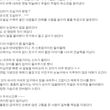
까지 바짝 내려온 잿빛 하늘에다 주절리 주절리 하소연을 쏟아낸다
산타가 오실거야 분명 !!
손으로 오실라구... ^^*
오솔길 수북히 쌓인 낙엽들의 잔해를 스텝을 밟으며 폴폴 허공으로 발로찬다
가방이 눈앞에서 질질 끌려간다
. 요 맹랑한 짓이 재밌다
보다 말을 붙여본다 무거워서 들고 갈수가 없단다
디야 아줌마가 좀 들어줄께.....
는길과 반대방향이구나. 저 신호등까지만 들어줄께.
끄득이는 아이와 잠시 친구가 되어 짧은 이야기를 나누며 건널목을 지났다
는 내귀에 또 질질거리는 소리가 들린다
하는 꼬마를 불러 집까지 들어주기로 했다
이십여분 빠른 내 걸음을 따라오랴 이 꼬마가 자주 뛰었다 ㅎㅎ
28일 가방안은 뭐뭐가 들었구요 이친구의 눈높이에서 지루하지 않은 대화가 오간다
 꼬마 숙녀의 아파트 입구에서 짐을 내려주니 고맙다고 예쁘게 인사를 한다
작별이다. 총총히 멀어지는 아이가 보이지 않을때까지 두발은 자석처럼 붙어버렸다
허망한 가슴으로 찬바람이 스친다
 두어시간후 ~~~~
 귀이한 일이 일어났다
월동안 금적적인 손해로 많은 고통을 준 사람이 일부를 책임을 지겠단다