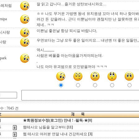
잘 읽고 갑니다....즐거운 성탄보내시와요....
들레처럼
ㅎㅎ 나도 무거운 가방멘 동네 유치원생 꼬마 녀석 하나 찾아봐
enipa
려간 돈 갚을려나.. 근디 이뿐님이야 괜찮지만 난 잘못하면 유
제네.. ㅋㅋ
이쁜님 좋은날 항상 되시길 바랍니다,
시사랑
우연보다는 그냥 모두 좋은 일이지요.... 내년엔 더 좋은 일들만,,
사랑
역시,,,,,,,,,,,
사람은 베풀줄 아는마음을가져야되는데.
park
,
나도 아마 유괴범으로 오인받을꺼야 ㅋㅋㅋ
 : 7045 건
지
★회원정보수정(로그인) 안내 ! -필독-★[0]
5
웹테사모 님들을 알고부터
[11]
4
웹 테사모 여러분 연말 내내 건강하세요
[3]