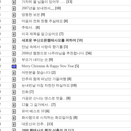
3
가차히 울 님들이 있어두 ......
[13]
2
2007년을 보내면서,,,,
[10]
1
엉뚱한 보은
[9]
0
마음의 전화 한통 주실래요
[8]
9
추워서...
[8]
8
이곡 제목을 알고싶어요
[7]
7
새로운 부산오픈웹테사모를 위하여
[59]
6
만남 속에서 사랑의 향기를
[5]
5
2008년 웹짱으로 나주라님을 추천합니다.
[56]
4
부모가 내미는 손
[9]
3
Merry Christmas & Happy New Year
[5]
2
어떤분을 찾습니다
[2]
1
만추와 함께 떠났던 가을여행
[8]
0
눈내린날 아침 차한잔 하실까요
[10]
9
진화
[7]
8
가끔은 신나는 댄스로 멋을...
[8]
7
12월 그 길가에서...
[7]
6
유머 베스트 10
[6]
5
화사함으로 시작하는 화요일아침
[8]
4
대둔산의 만추...
[13]
3
2008 웹테사모 웹장 선출의 건
[12]