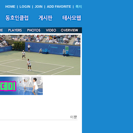
HOME
|
LOGIN
|
JOIN
|
ADD FAVORITE
|
쪽지
이뿐