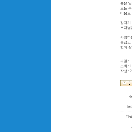
좋은 일
오늘 촉
미움도 
갑자기 
부처님은
사랑하는
붙잡고 
한해 잘
파일 :
조회 : 1
작성 : 2
d
hel
겨