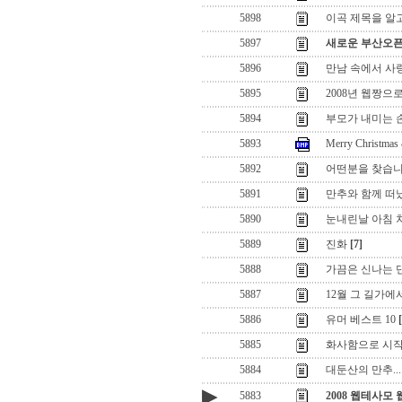
5898
이곡 제목을 알
5897
새로운 부산오
5896
만남 속에서 사
5895
2008년 웹짱으
5894
부모가 내미는 
5893
Merry Christmas
5892
어떤분을 찾습
5891
만추와 함께 떠
5890
눈내린날 아침 
5889
진화
[7]
5888
가끔은 신나는 댄
5887
12월 그 길가에서.
5886
유머 베스트 10
5885
화사함으로 시
5884
대둔산의 만추...
▶
5883
2008 웹테사모