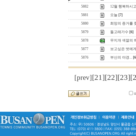
5882
12월 행복하시
5881
오늘
[7]
5880
희망의 증거를 
5879
돌고래가수
[6]
5878
무지개 색깔의 
5877
보고싶은 벗에
5876
부산의 야경...
[6
[21]
[22]
[23]
[
[prev]