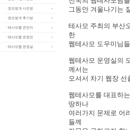
전국의 웹테사모님들
그동안 겨울나기는 잘
ㆍ정모벙개 사진방
ㆍ정모벙개 후기방
테사모 주최의 부산오
ㆍ테사모웹 큰잔치
한
ㆍ테사모웹 운영진
웹테사모 도우미님들
ㆍ테사모웹 운영실
웹테사모 운영실의 
께서는
오셔서 차기 웹장 선
웹테사모를 대표하는
땅하나
여러가지 문제로 어려
들께