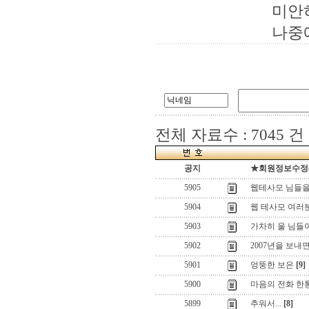
미안하
나중
전체 자료수 : 7045 건
공지
★회원정보수정(로
5905
웹테사모 님들을
5904
웹 테사모 여러
5903
가차히 울 님들이 있
5902
2007년을 보내면서
5901
엉뚱한 보은
[9]
5900
마음의 전화 한
5899
추워서...
[8]