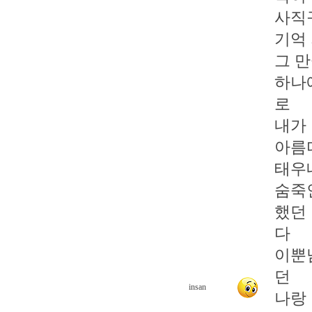
사직
기억
그 
하나
로
내가
아름
태우
숨죽
했던
다
이뿐
던
insan
나랑