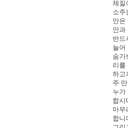
체질
소주
안은
안과 
반드
늘어 
숨가쁘
리를
하고
주 
누가
합시
마무
합니
그리