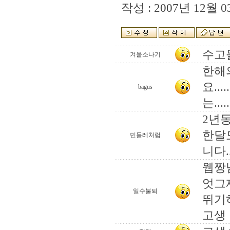
작성 : 2007년 12월 03
수고
겨울소나기
한해
요..
bagus
는.....
2년동
한달
민들레처럼
니다..
웹짱님
엇그
일수불퇴
뛰기
고생