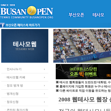
테사모웹
TESAMO WEB
ㆍ인사나누기
ㆍ테사모웹 카페
▣ 테사모 웹회원들의 도란도란 대화방, 수
ㆍ정모 벙개 방
▣ 홈페이지에 가입한 회원은 누구나 테
▣ 다른 싸이트로 직접 이동을 유도하는 링
ㆍ벙개신청
2008 웹테사모 웹장
ㆍ정모신청
ㆍ큰잔치 참가신청