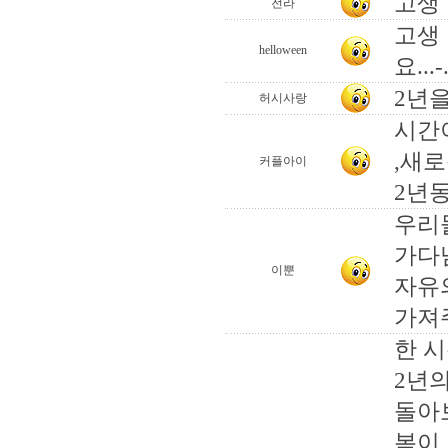
고생
전라
고생
helloween
요...-.
2년
허시사랑
시간
,새
커플아이
2년
우리
가다
이뿐
자유
가져주
한 
2년
돌아
복이