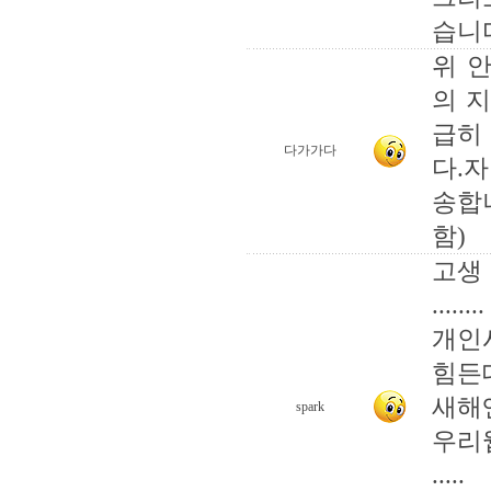
습니
위 
의 
급히
다가가다
다.
송합니
함)
고생
........
개인
힘든데
새해
spark
우리
.....