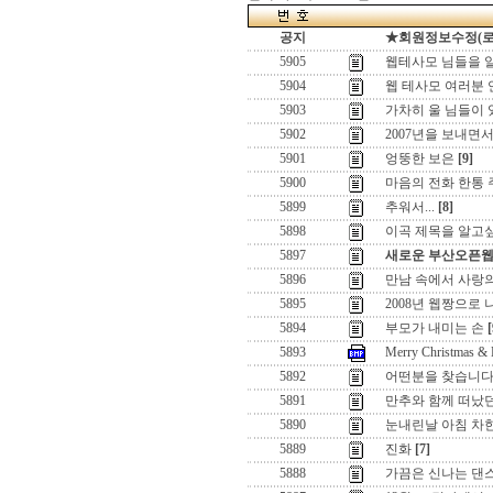
공지
★회원정보수정(로그인
5905
웹테사모 님들을 
5904
웹 테사모 여러분
5903
가차히 울 님들이 있어두
5902
2007년을 보내면서,,
5901
엉뚱한 보은
[9]
5900
마음의 전화 한통
5899
추워서...
[8]
5898
이곡 제목을 알고
5897
새로운 부산오픈
5896
만남 속에서 사랑
5895
2008년 웹짱으로
5894
부모가 내미는 손
[
5893
Merry Christmas &
5892
어떤분을 찾습니
5891
만추와 함께 떠났
5890
눈내린날 아침 차
5889
진화
[7]
5888
가끔은 신나는 댄스로