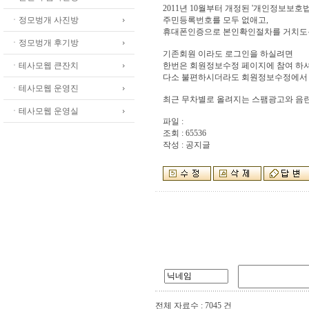
2011년 10월부터 개정된 '개인정보보호
ㆍ정모벙개 사진방
주민등록번호를 모두 없애고,
휴대폰인증으로 본인확인절차를 거치도
ㆍ정모벙개 후기방
기존회원 이라도 로그인을 하실려면
ㆍ테사모웹 큰잔치
한번은 회원정보수정 페이지에 참여 하셔
다소 불편하시더라도 회원정보수정에서 
ㆍ테사모웹 운영진
최근 무차별로 올려지는 스팸광고와 음란
ㆍ테사모웹 운영실
파일 :
조회 : 65536
작성 : 공지글
전체 자료수 : 7045 건