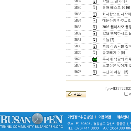
5887
12월 그 길가에서..
5886
유머 베스트 10
[6]
5885
화사함으로 시작하
5884
대둔산의 만추...
[1
5883
2008 웹테사모 웹
5882
12월 행복하시고
5881
오늘
[7]
5880
희망의 증거를 찾
5879
돌고래가수
[6]
5878
무지개 색깔의 하
5877
보고싶은 벗에게
[
5876
부산의 야경...
[6]
[21]
[22]
[2
[prev]