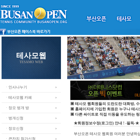
테사모웹
TESAMO WEB
ㆍ인사나누기
ㆍ테사모웹 카페
▣ 테사모 웹회원들의 도란도란 대화방, 수
ㆍ정모 벙개 방
▣ 홈페이지에 가입한 회원은 누구나 테
▣ 다른 싸이트로 직접 이동을 유도하는 링
ㆍ벙개신청
★회원정보수정(로그인) 안내 ! -필독-★
ㆍ정모신청
부산오픈 테사모 웹회원 여러분 안녕하
ㆍ큰잔치 참가신청