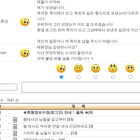
태돌이 아저씨
제가 보냈습니다
제게온 쪽지에서 보고 예전과 같은 형식으로 보냈는데 다르게 
니다
태홧강
우찌하여 그리 되였는지 저도 잘 모르겠습니다
분명 로그인 하여 쪽지가 뜨고 그상태에서 보낸것 같은데 지난
개인적 질문이니 제 쪽지로 답을 주시기 바랍니다
태화깡님 강녕하시지요?
nsan
지난 큰잔치에는 소식만 들었지요
오메 불망 뵈올 날을 기다립니다 ㅎ
 : 7045 건
지
★회원정보수정(로그인) 안내 ! -필독-★[0]
5
웹테사모 님들을 알고부터
[11]
4
웹 테사모 여러분 연말 내내 건강하세요
[3]
3
가차히 울 님들이 있어두 ......
[13]