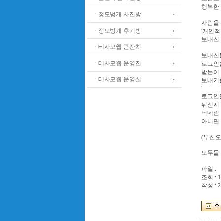
행복한 
ㆍ정모벙개 사진방
사람을 
ㆍ정모벙개 후기방
'개인적
보내신 
ㆍ테사모웹 큰잔치
보내신분
ㆍ테사모웹 운영진
로그인
받는이 
ㆍ테사모웹 운영실
보내기
'
로그인을
뉘신지 
닉네임 
아니면 
(부산오
모두들 
파일 :
조회 : 1
작성 : 2