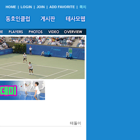
HOME
|
LOGIN
|
JOIN
|
ADD FAVORITE
|
쪽지
테돌이