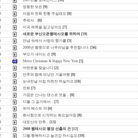
2
2007년을 보내면서,,,,
[10]
1
엉뚱한 보은
[9]
0
마음의 전화 한통 주실래요
[8]
9
추워서...
[8]
8
이곡 제목을 알고싶어요
[7]
7
새로운 부산오픈웹테사모를 위하여
[59]
6
만남 속에서 사랑의 향기를
[5]
5
2008년 웹짱으로 나주라님을 추천합니다.
[56]
4
부모가 내미는 손
[9]
3
Merry Christmas & Happy New Year
[5]
2
어떤분을 찾습니다
[2]
1
만추와 함께 떠났던 가을여행
[8]
0
눈내린날 아침 차한잔 하실까요
[10]
9
진화
[7]
8
가끔은 신나는 댄스로 멋을...
[8]
7
12월 그 길가에서...
[7]
6
유머 베스트 10
[6]
5
화사함으로 시작하는 화요일아침
[8]
4
대둔산의 만추...
[13]
3
2008 웹테사모 웹장 선출의 건
[12]
2
12월 행복하시고 늘건강 하시길요
[10]