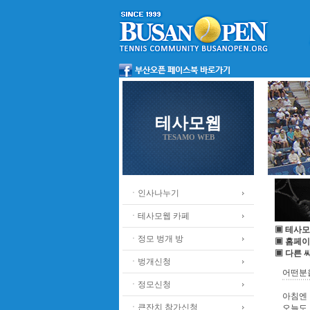
테사모웹
TESAMO WEB
ㆍ인사나누기
ㆍ테사모웹 카페
▣ 테사모
ㆍ정모 벙개 방
▣ 홈페이
▣ 다른 
ㆍ벙개신청
어떤분
ㆍ정모신청
아침엔 
ㆍ큰잔치 참가신청
오늘도 