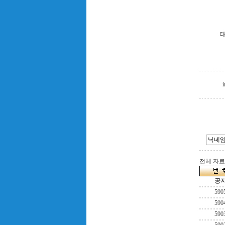
i
전체 자료수
공
590
590
590