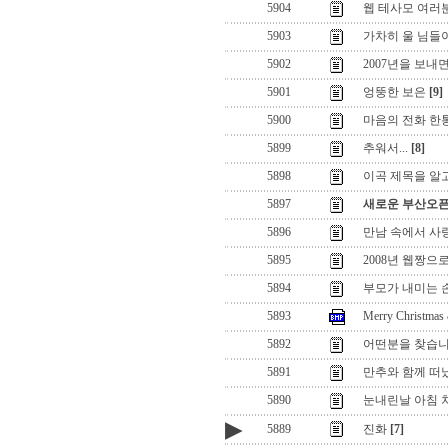
5904
웹 테사모 여러
5903
가차히 울 님들이 있
5902
2007년을 보내면서
5901
엉뚱한 보은
[9]
5900
마음의 전화 한
5899
추워서...
[8]
5898
이곡 제목을 알
5897
새로운 부산오
5896
만남 속에서 사
5895
2008년 웹짱으
5894
부모가 내미는 
5893
Merry Christmas
5892
어떤분을 찾습
5891
만추와 함께 떠
5890
눈내린날 아침 
▶
5889
진화
[7]