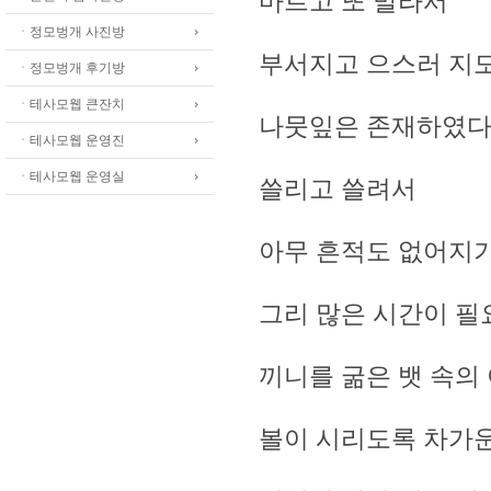
마르고 또 말라서
ㆍ정모벙개 사진방
부서지고 으스러 지
ㆍ정모벙개 후기방
ㆍ테사모웹 큰잔치
나뭇잎은 존재하였
ㆍ테사모웹 운영진
ㆍ테사모웹 운영실
쓸리고 쓸려서
아무 흔적도 없어지
그리 많은 시간이 필
끼니를 굶은 뱃 속의
볼이 시리도록 차가운