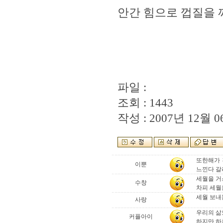
안간 힘으로 껍질을 
파일 :
조회 : 1443
작성 : 2007년 12월 06
또한해가 
이뿐
느낀다 갈
세월을 거
수창
차피 세월
세월 보내는
사랑
우리의 삶
커플아이
하지만 하