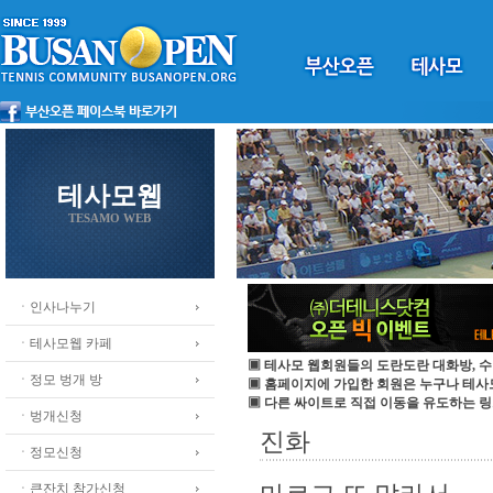
테사모웹
TESAMO WEB
ㆍ인사나누기
ㆍ테사모웹 카페
▣ 테사모 웹회원들의 도란도란 대화방, 수
ㆍ정모 벙개 방
▣ 홈페이지에 가입한 회원은 누구나 테
▣ 다른 싸이트로 직접 이동을 유도하는 링
ㆍ벙개신청
진화
ㆍ정모신청
ㆍ큰잔치 참가신청