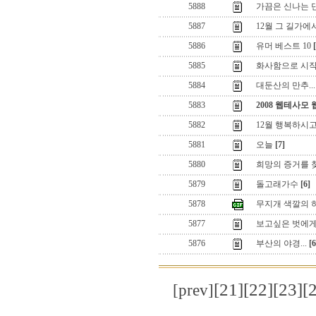
5888
가끔은 신나는 댄
5887
12월 그 길가에서.
5886
유머 베스트 10
5885
화사함으로 시
5884
대둔산의 만추...
5883
2008 웹테사모
5882
12월 행복하시
5881
오늘
[7]
5880
희망의 증거를 
5879
돌고래가수
[6]
5878
무지개 색깔의 
5877
보고싶은 벗에
5876
부산의 야경...
[6
[21]
[22]
[23]
[
[prev]