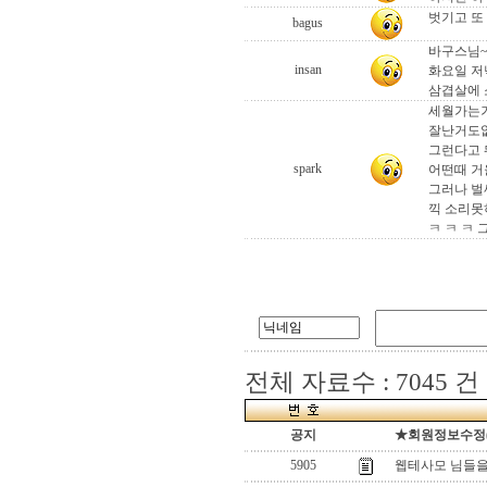
벗기고 또
bagus
바구스님
insan
화요일 저
삼겹살에 
세월가는거
잘난거도
그런다고 
spark
어떤때 거
그러나 벌
끽 소리못
ㅋ ㅋ ㅋ 
전체 자료수 : 7045 건
공지
★회원정보수정(로
5905
웹테사모 님들을