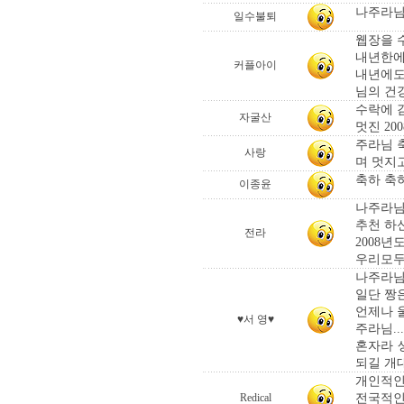
나주라님
일수불퇴
웹장을 
내년한에
커플아이
내년에도
님의 건강
수락에 
자굴산
멋진 20
주라님 
사랑
며 멋지고
축하 축
이종윤
나주라님
추천 하
전라
2008년
우리모두
나주라님.
일단 짱
언제나 
♥서 영♥
주라님..
혼자라 
되길 개
개인적인
전국적인
Redical