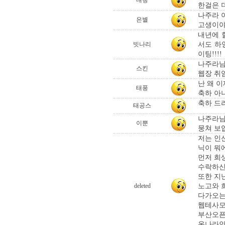
대빵
한걸은 
나주라 아
은별
고생이야
내년에 
서도 하
빗나리
이팅!!!!
나주라님
스킨
웹장 취
난 왜 
태풍
축하 아
축하 드
태공스
나주라님
이뿐
뭉쳐 보입
저는 인
닉이 뭐
먼저 희
수락하신
또한 지
노고와 
deleted
다가오는
웹테사모
부산오픈
온나라안