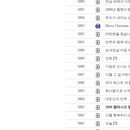
5896
만남 속에서 사
5895
2008년 웹짱으
5894
부모가 내미는 
5893
Merry Christmas
5892
어떤분을 찾습
5891
만추와 함께 떠
5890
눈내린날 아침 
5889
진화
[7]
5888
가끔은 신나는 댄
5887
12월 그 길가에서.
5886
유머 베스트 10
5885
화사함으로 시
5884
대둔산의 만추...
5883
2008 웹테사모
5882
12월 행복하시
5881
오늘
[7]