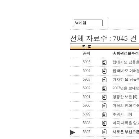
전체 자료수 : 7045 건
공지
★회원정보수정(로
5905
웹테사모 님들을
5904
웹 테사모 여러
5903
가차히 울 님들이 있
5902
2007년을 보내면서
5901
엉뚱한 보은
[9]
5900
마음의 전화 한
5899
추워서...
[8]
5898
이곡 제목을 알
▶
5897
새로운 부산오