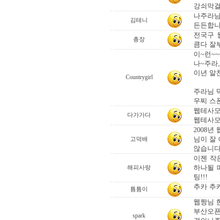
강쇠막걸
나주라님
김테니
든든합니
전국구 
총장
큼다 잘
이~런~
나~주라,
이년 알
Countrygirl
주라님 
우찌 스
웹테사모
다가가다
웹테사모
2008
님이 잘
고덕배
않습니다
이젠 작
하나될 때
해피사랑
팅!!!
추카 추카
틈틈이
웹짱님 
부산오픈
spark