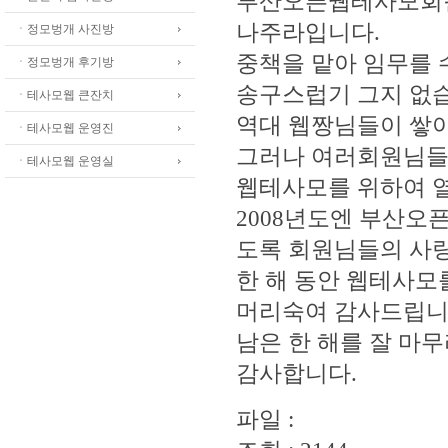
부산오픈웹테사모회
나주라입니다.
ㆍ정모벙개 사진방
중책을 맡아 임무를 
ㆍ정모벙개 후기방
송구스럽기 그지 없
ㆍ테사모웹 큰잔치
역대 웹짱님들이 쌓아
ㆍ테사모웹 운영진
그러나 여러회원님들의
ㆍ테사모웹 운영실
웹테사모를 위하여 
2008년도엔 부산오
도록 회원님들의 사랑
한 해 동안 웹테사
머리숙여 감사드립니
남은 한 해를 잘 마
감사합니다.
파일 :