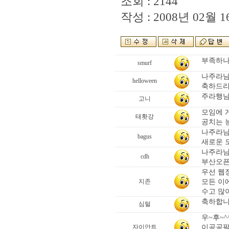
조회 : 2144
작성 : 2008년 02월 16
부족하나
smurf
나주라님 
helloween
축하드리
주라행님
고니
모임에 
태홧강
공치는 
나주라님
bagus
새로운 
나주라님
cdh
부산오픈
우선 웹
모든 이
지존
수고 많이
축하합니
심털
우~후~^^
이공공팔
자이안트