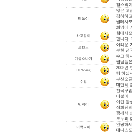
휀스막이
많은 고
겸허하고
테돌이
웹테사모
희망에 
웹테사모
하고잡이
합니다.
어려운 
포핸드
부한 전국
수고 하
겨울소나기
웹님들은
2008
007bbang
팅 하십시
부산오픈
수창
대단히 
전국구웹
더불어
이런 왕
만덕이
정회원의
짱께서 
모두의 힘
안녕하세
이백다마
테니스도 