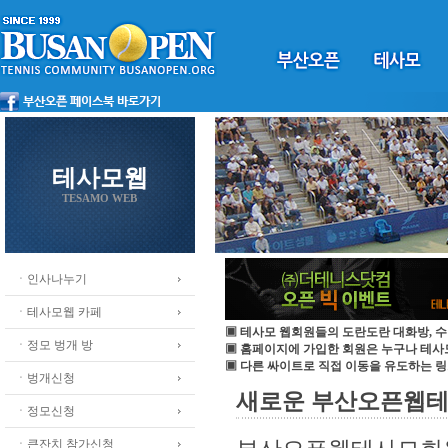
테사모웹
TESAMO WEB
ㆍ인사나누기
ㆍ테사모웹 카페
▣ 테사모 웹회원들의 도란도란 대화방, 수
ㆍ정모 벙개 방
▣ 홈페이지에 가입한 회원은 누구나 테
▣ 다른 싸이트로 직접 이동을 유도하는 링
ㆍ벙개신청
새로운 부산오픈웹테
ㆍ정모신청
ㆍ큰잔치 참가신청