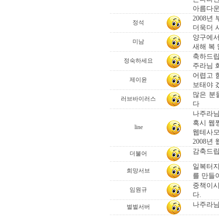
아름다운
2008
정석
더욱더 
양구에서
미남
새해 복 
축하드립
정숙하세요
주라님 
어렵고 
제이윤
보태야 
많은 분
러브바이러스
다
나주라님 
혹시 웹
line
웹테사모
2008
감축드립니
더불어
일복터지
희망서브
를 만들
중책이시
임원규
다.
나주라님
벌벌서버