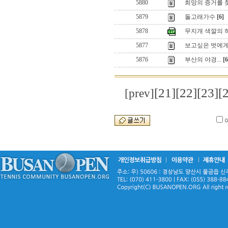
5880
희망의 증거를 
5879
돌고래가수
[6]
5878
무지개 색깔의 
5877
보고싶은 벗에
5876
부산의 야경...
[6
[21]
[22]
[23]
[
[prev]