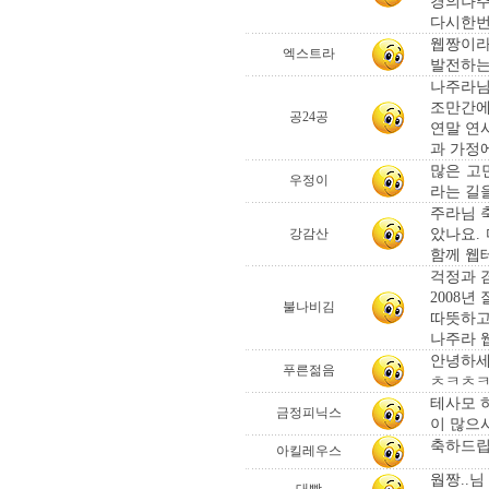
경의나주
다시한번
웹짱이라
엑스트라
발전하는
나주라님
조만간에
공24공
연말 연
과 가정
많은 고
우정이
라는 길을
주라님 
았나요.
강감산
함께 웹테
걱정과 
2008년
불나비김
따뜻하고
나주라 웹
안녕하세
푸른젊음
ㅊㅋㅊㅋ*
테사모 
금정피닉스
이 많으
축하드립
아킬레우스
웝짱..