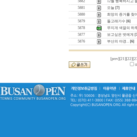
5882
12월 행복하시고
5881
오늘
[7]
5880
희망의 증거를 찾
5879
돌고래가수
[6]
5878
무지개 색깔의 하
5877
보고싶은 벗에게
[
5876
부산의 야경...
[6]
[21]
[22]
[2
[prev]