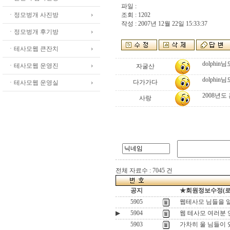
파일 :
ㆍ정모벙개 사진방
조회 : 1202
작성 : 2007년 12월 22일 15:33:37
ㆍ정모벙개 후기방
ㆍ테사모웹 큰잔치
dolphi
ㆍ테사모웹 운영진
자굴산
dolphi
다가가다
ㆍ테사모웹 운영실
2008년
사랑
전체 자료수 : 7045 건
공지
★회원정보수정(로그인
5905
웹테사모 님들을 
▶
5904
웹 테사모 여러분
5903
가차히 울 님들이 있어두