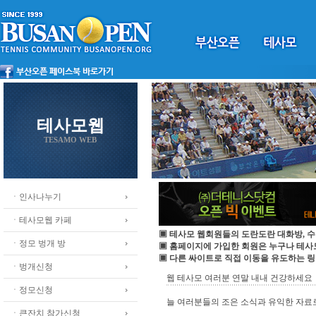
테사모웹
TESAMO WEB
ㆍ인사나누기
ㆍ테사모웹 카페
▣ 테사모 웹회원들의 도란도란 대화방, 수
ㆍ정모 벙개 방
▣ 홈페이지에 가입한 회원은 누구나 테
▣ 다른 싸이트로 직접 이동을 유도하는 링
ㆍ벙개신청
웹 테사모 여러분 연말 내내 건강하세요
ㆍ정모신청
늘 여러분들의 조은 소식과 유익한 자료
ㆍ큰잔치 참가신청