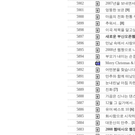
5902
2007년을 보내면서,,
5901
엉뚱한 보은
[9]
5900
마음의 전화 한통
5899
추워서...
[8]
5898
이곡 제목을 알고
5897
새로운 부산오픈
5896
만남 속에서 사랑
5895
2008년 웹짱으로
5894
부모가 내미는 손
[
5893
Merry Christmas &
5892
어떤분을 찾습니
5891
만추와 함께 떠났
5890
눈내린날 아침 차
5889
진화
[7]
5888
가끔은 신나는 댄스로
5887
12월 그 길가에서..
5886
유머 베스트 10
[6]
5885
화사함으로 시작하
5884
대둔산의 만추...
[1
5883
2008 웹테사모 웹