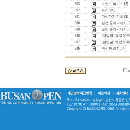
893
포핸드 엑기스
[2]
892
트레이닝
891
다섯가지 기초
[2]
890
실전 클리닉에서,,
889
실전 클리닉에서,,
888
[칼럼글] 랭킹 50위
887
[칼럼글] 랭킹 50위
886
직선과 회전,
[4]