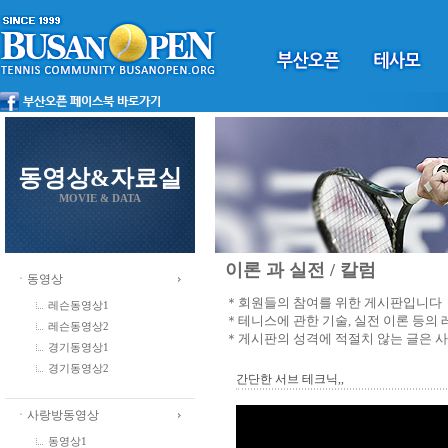
동영상&자료실
MOVIE & DATA
이론 과 실전 / 칼럼
ㆍ동영상
＊회원들의 참여를 위한 게시판입니다
레슨동영상1
＊테니스에 관한 기술, 실전 이론 등의
레슨동영상2
＊게시판의 성격에 적절치 않는 글은 
경기동영상1
경기동영상2
간단한 서브 테크닉,,
ㆍ사랑방동영상
동영상1