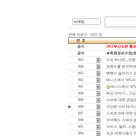
전체 자료수 : 1025 건
공지
2012부산오픈 홍보
공지
★회원정보수정(로그인
905
이것 하나만,,,포
904
포핸드를 분석하면,,
903
백핸드 슬라이스 정
902
테니스에서 50%의 
901
테니스에서 50%의
900
레슨 이야기,,,그냥 
899
서브에 대한 관점은
▶
898
간단한 서브 테크닉
897
스트로크에 대한 
896
오버헤드 스매쉬 
895
서비스, 발리 ,스
894
모든 라켓사용시 지렛