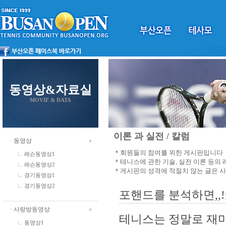
동영상&자료실
MOVIE & DATA
이론 과 실전 / 칼럼
ㆍ동영상
＊회원들의 참여를 위한 게시판입니다
레슨동영상1
＊테니스에 관한 기술, 실전 이론 등의
레슨동영상2
＊게시판의 성격에 적절치 않는 글은 
경기동영상1
경기동영상2
포핸드를 분석하면,,!
ㆍ사랑방동영상
테니스는 정말로 재미
동영상1