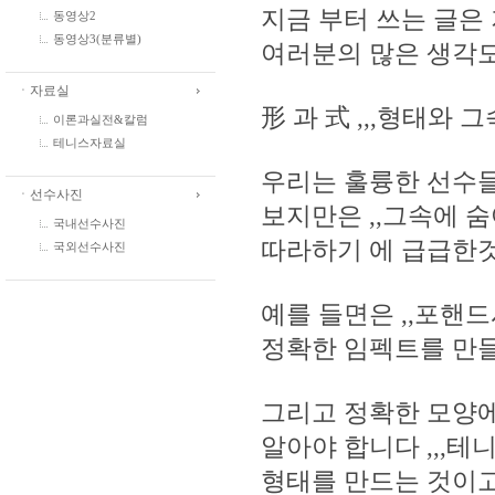
지금 부터 쓰는 글은
동영상2
동영상3(분류별)
여러분의 많은 생각
ㆍ자료실
形 과 式 ,,,형태와 
이론과실전&칼럼
테니스자료실
우리는 훌륭한 선수들
ㆍ선수사진
보지만은 ,,그속에 
국내선수사진
따라하기 에 급급한
국외선수사진
예를 들면은 ,,포핸
정확한 임펙트를 만
그리고 정확한 모양
알아야 합니다 ,,,
형태를 만드는 것이