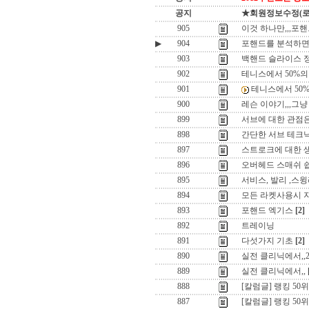
공지
★회원정보수정(로그인
905
이것 하나만,,,포
▶
904
포핸드를 분석하면,,
903
백핸드 슬라이스 정
902
테니스에서 50%의 
901
테니스에서 50%의
900
레슨 이야기,,,그냥 
899
서브에 대한 관점은
898
간단한 서브 테크닉
897
스트로크에 대한 
896
오버헤드 스매쉬 
895
서비스, 발리 ,스
894
모든 라켓사용시 지렛
893
포핸드 엑기스
[2]
892
트레이닝
891
다섯가지 기초
[2]
890
실전 클리닉에서,,
889
실전 클리닉에서,,
888
[칼럼글] 랭킹 50위
887
[칼럼글] 랭킹 50위