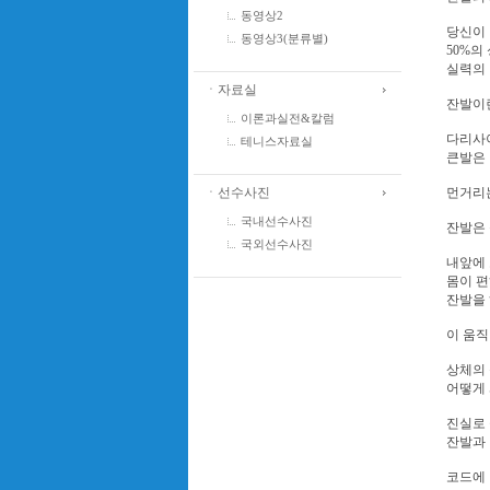
동영상2
당신이 
동영상3(분류별)
50%의
실력의
ㆍ자료실
잔발이란
이론과실전&칼럼
다리사이
테니스자료실
큰발은
ㆍ선수사진
먼거리는
국내선수사진
잔발은 
국외선수사진
내앞에 
몸이 
잔발을 
이 움직
상체의
어떻게 
진실로 
잔발과 
코드에 