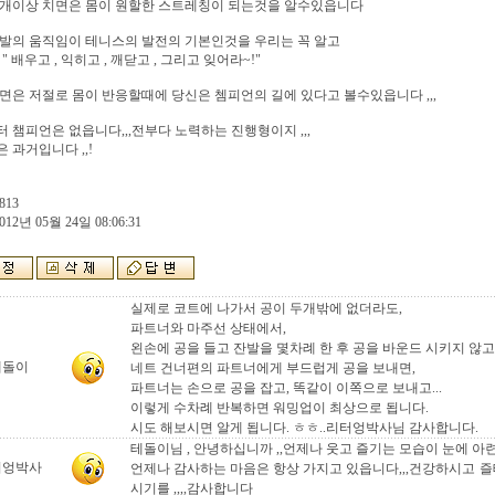
0개이상 치면은 몸이 원할한 스트레칭이 되는것을 알수있읍니다
발의 움직임이 테니스의 발전의 기본인것을 우리는 꼭 알고
" 배우고 , 익히고 , 깨닫고 , 그리고 잊어라~!"
면은 저절로 몸이 반응할때에 당신은 쳄피언의 길에 있다고 볼수있읍니다 ,,,
 챔피언은 없읍니다,,,전부다 노력하는 진행형이지 ,,,
 과거입니다 ,,!
813
012년 05월 24일 08:06:31
실제로 코트에 나가서 공이 두개밖에 없더라도,
파트너와 마주선 상태에서,
왼손에 공을 들고 잔발을 몇차례 한 후 공을 바운드 시키지 않고 
테돌이
네트 건너편의 파트너에게 부드럽게 공을 보내면,
파트너는 손으로 공을 잡고, 똑같이 이쪽으로 보내고...
이렇게 수차례 반복하면 워밍업이 최상으로 됩니다.
시도 해보시면 알게 됩니다. ㅎㅎ..리터엉박사님 감사합니다.
테돌이님 , 안녕하십니까 ,,언제나 웃고 즐기는 모습이 눈에 아련
터엉박사
언제나 감사하는 마음은 항상 가지고 있읍니다,,,건강하시고 즐
시기를 ,,,,감사합니다