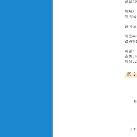
공을 1
하체의 
이 것을 
공이 오
처음부터
결과형은
파일 :
조회 : 4
작성 : 2
리