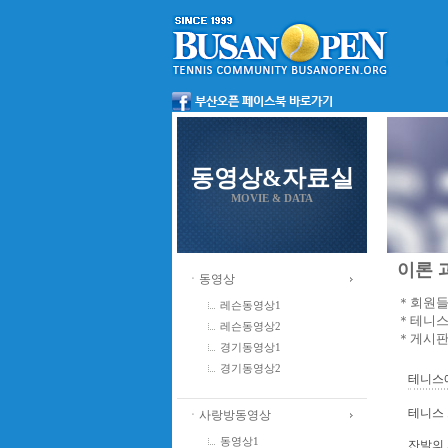
동영상&자료실
MOVIE & DATA
이론 과
ㆍ동영상
＊회원들
레슨동영상1
＊테니스
레슨동영상2
＊게시판
경기동영상1
경기동영상2
테니스에
테니스 
ㆍ사랑방동영상
동영상1
잔발의 사