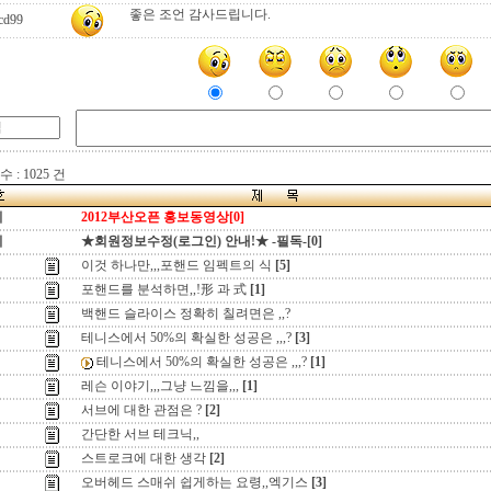
좋은 조언 감사드립니다.
cd99
 : 1025 건
지
2012부산오픈 홍보동영상[0]
지
★회원정보수정(로그인) 안내!★ -필독-[0]
이것 하나만,,,포핸드 임펙트의 식
[5]
포핸드를 분석하면,,!形 과 式
[1]
백핸드 슬라이스 정확히 칠려면은 ,,?
테니스에서 50%의 확실한 성공은 ,,,?
[3]
테니스에서 50%의 확실한 성공은 ,,,?
[1]
레슨 이야기,,,그냥 느낌을,,,
[1]
서브에 대한 관점은 ?
[2]
간단한 서브 테크닉,,
스트로크에 대한 생각
[2]
오버헤드 스매쉬 쉽게하는 요령,,엑기스
[3]