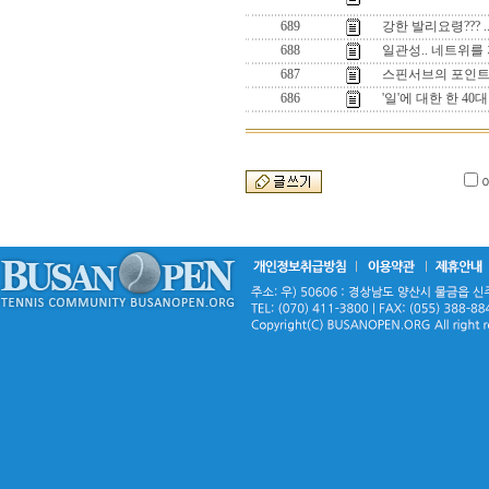
689
강한 발리요령??? 
688
일관성.. 네트위를
687
스핀서브의 포인트.
686
'일'에 대한 한 40