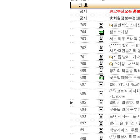
공지
2012부산오픈 홍보
공지
★회원정보수정(로그인
705
일반적인 스매싱
704
점프스매싱
703
서브 좌우 코너윅 
(*****) 발리 '
702
시 탄력만들기와 
701
드롭 발리.. 가
700
스매싱.. 서브와
699
경기의 리듬을 익
698
낮은발리레슨-무릎
697
발리 '감'.. 서
(**) 코트 이미지
696
각.. above
▶
695
발리시 발방향.. 포
694
무릎을 많이 구부려
693
드뎌 시작~~.. 포
692
발리.. 슬라이스 >
691
백슬라이스.. 무릎 
(**) 팔꿈치 리드
690