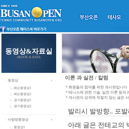
동영상&자료실
MOVIE & DATA
이론 과 실전 / 칼럼
ㆍ동영상
＊회원들의 참여를 위한 게시판입니다
레슨동영상1
＊테니스에 관한 기술, 실전 이론 등의
레슨동영상2
＊게시판의 성격에 적절치 않는 글은 
경기동영상1
경기동영상2
발리시 발방향.. 포발리
ㆍ사랑방동영상
아래 글은 전테교의 
동영상1