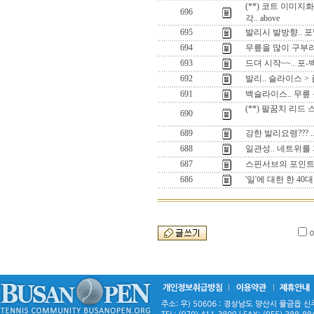
(**) 코트 이미지
696
각.. above
695
발리시 발방향.. 포
694
무릎을 많이 구부려
693
드뎌 시작~~.. 포
692
발리.. 슬라이스 >
691
백슬라이스.. 무릎 
(**) 팔꿈치 리드
690
689
강한 발리요령??? 
688
일관성.. 네트위를
687
스핀서브의 포인트.
686
'일'에 대한 한 40