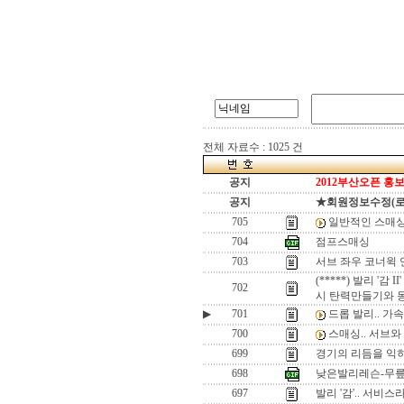
전체 자료수 : 1025 건
공지
2012부산오픈 홍보
공지
★회원정보수정(로그인
705
일반적인 스매싱
704
점프스매싱
703
서브 좌우 코너윅 
(*****) 발리 '
702
시 탄력만들기와 
▶
701
드롭 발리.. 가
700
스매싱.. 서브와
699
경기의 리듬을 익
698
낮은발리레슨-무릎
697
발리 '감'.. 서