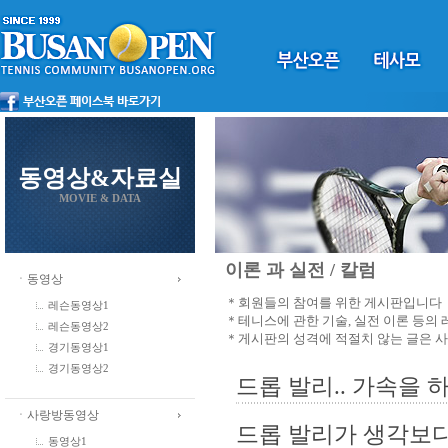
동영상&자료실
MOVIE & DATA
이론 과 실전 / 칼럼
ㆍ동영상
＊회원들의 참여를 위한 게시판입니다
레슨동영상1
＊테니스에 관한 기술, 실전 이론 등의
레슨동영상2
＊게시판의 성격에 적절치 않는 글은 
경기동영상1
경기동영상2
드롭 발리.. 가속을 
ㆍ사랑방동영상
드롭 발리가 생각보다
동영상1