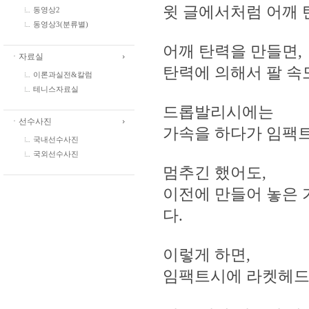
윗 글에서처럼 어깨 
동영상2
동영상3(분류별)
어깨 탄력을 만들면,
ㆍ자료실
탄력에 의해서 팔 속
이론과실전&칼럼
테니스자료실
드롭발리시에는
ㆍ선수사진
가속을 하다가 임팩트
국내선수사진
국외선수사진
멈추긴 했어도,
이전에 만들어 놓은 
다.
이렇게 하면,
임팩트시에 라켓헤드가