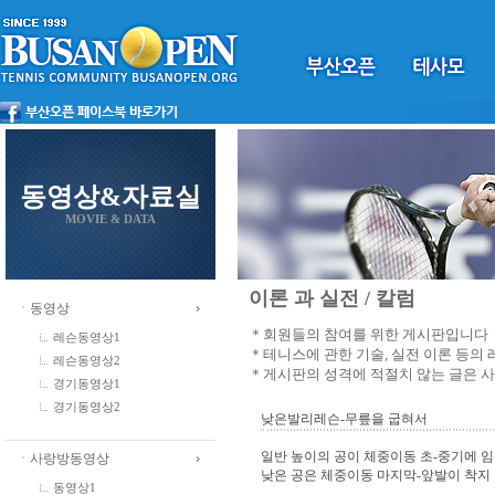
동영상&자료실
MOVIE & DATA
이론 과 실전 / 칼럼
ㆍ동영상
＊회원들의 참여를 위한 게시판입니다
레슨동영상1
＊테니스에 관한 기술, 실전 이론 등의
레슨동영상2
＊게시판의 성격에 적절치 않는 글은 
경기동영상1
경기동영상2
낮은발리레슨-무릎을 굽혀서
일반 높이의 공이 체중이동 초-중기에 임
ㆍ사랑방동영상
낮은 공은 체중이동 마지막-앞발이 착지 
동영상1