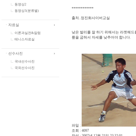
동영상2
************
동영상3(분류별)
출처..정진화사이버교실
ㆍ자료실
낮은 발리를 잘 하기 위해서는 라켓헤드
이론과실전&칼럼
릎을 굽혀서 자세를 낮추어야 합니다.
테니스자료실
ㆍ선수사진
국내선수사진
국외선수사진
파일 :
조회 : 4097
작성 : 2007년 12월 21일 23:32:01