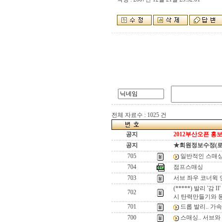
전체 자료수 : 1025 건
공지
2012부산오픈 홍보
공지
★회원정보수정(로그인
705
일반적인 스매싱
704
점프스매싱
703
서브 좌우 코너윅 
(*****) 발리 '
702
시 탄력만들기와 
701
드롭 발리.. 가
700
스매싱.. 서브와