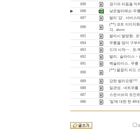
699
경기의 리듬을 익
▶
698
낮은발리레슨-무릎
697
발리 '감'.. 서
(**) 코트 이미지
696
각.. above
695
발리시 발방향.. 포
694
무릎을 많이 구부려
693
드뎌 시작~~.. 포
692
발리.. 슬라이스 >
691
백슬라이스.. 무릎 
(**) 팔꿈치 리드
690
689
강한 발리요령??? 
688
일관성.. 네트위를
687
스핀서브의 포인트.
686
'일'에 대한 한 40