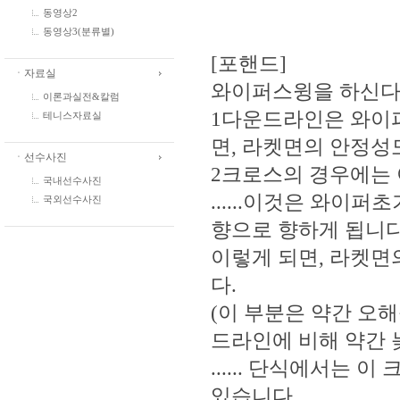
동영상2
동영상3(분류별)
[포핸드]
ㆍ자료실
와이퍼스윙을 하신다
이론과실전&칼럼
1다운드라인은 와이
테니스자료실
면, 라켓면의 안정성
ㆍ선수사진
2크로스의 경우에는 
국내선수사진
......이것은 와
국외선수사진
향으로 향하게 됩니다
이렇게 되면, 라켓면
다.
(이 부분은 약간 오
드라인에 비해 약간 
...... 단식에서는
있습니다.