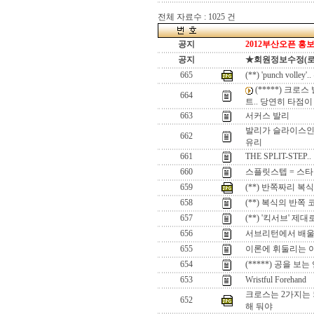
전체 자료수 : 1025 건
공지
2012부산오픈 홍보
공지
★회원정보수정(로그인
665
(**) 'punch v
(*****) 크
664
트.. 당연히 타점이
663
서커스 발리
발리가 슬라이스인 
662
유리
661
THE SPLIT-STE
660
스플릿스텝 = 스
659
(**) 반쪽짜리 
658
(**) 복식의 반쪽
657
(**) '킥서브' 제
656
서브리턴에서 배울
655
이론에 휘둘리는 이
654
(*****) 공을 보
653
Wristful Forehand
크로스는 2가지는 
652
해 둬야