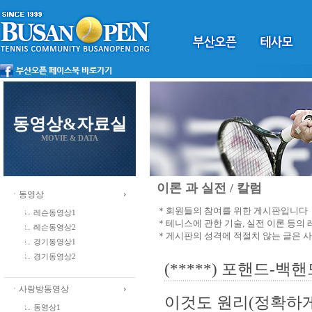
동영상&자료실
MOVIE & DATA
이론 과 실전 / 칼럼
ㆍ동영상
＊회원들의 참여를 위한 게시판입니다
레슨동영상1
＊테니스에 관한 기술, 실전 이론 등의
레슨동영상2
＊게시판의 성격에 적절치 않는 글은 
경기동영상1
경기동영상2
(*****) 포핸드-백
ㆍ사랑방동영상
이것도 원리(정확하게는
동영상1