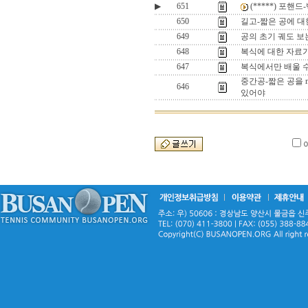
▶
651
(*****) 포핸
650
길고-짧은 공에 대
649
공의 초기 궤도 보는
648
복식에 대한 자료
647
복식에서만 배울 
중간공-짧은 공을 m
646
있어야