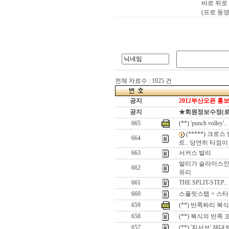
바로 뒤로
(프로 동
전체 자료수 : 1025 건
공지
2012부산오픈 홍보
공지
★회원정보수정(로그인
665
(**) 'punch v
(*****) 크
664
트.. 당연히 타점이
663
서커스 발리
발리가 슬라이스인 
662
유리
661
THE SPLIT-STE
660
스플릿스텝 = 스
659
(**) 반쪽짜리 
658
(**) 복식의 반쪽
657
(**) '킥서브' 제