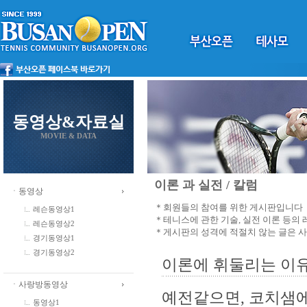
동영상&자료실
MOVIE & DATA
이론 과 실전 / 칼럼
ㆍ동영상
＊회원들의 참여를 위한 게시판입니다
레슨동영상1
＊테니스에 관한 기술, 실전 이론 등의
레슨동영상2
＊게시판의 성격에 적절치 않는 글은 
경기동영상1
경기동영상2
이론에 휘둘리는 이유
ㆍ사랑방동영상
예전같으면, 코치샘에
동영상1