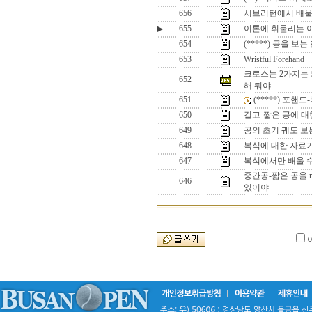
656
서브리턴에서 배울
▶
655
이론에 휘둘리는 이
654
(*****) 공을 보
653
Wristful Forehand
크로스는 2가지는 
652
해 둬야
651
(*****) 포핸
650
길고-짧은 공에 대
649
공의 초기 궤도 보는
648
복식에 대한 자료
647
복식에서만 배울 
중간공-짧은 공을 m
646
있어야