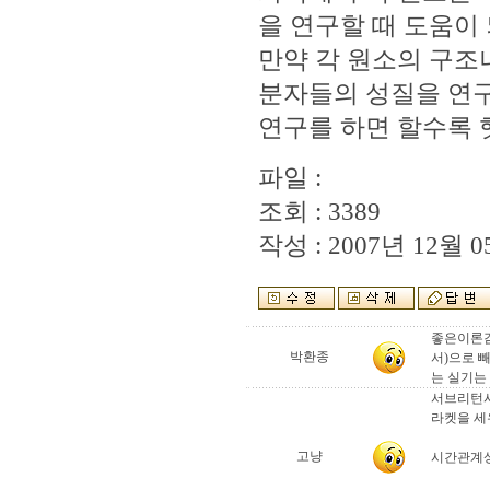
을 연구할 때 도움이
만약 각 원소의 구조
분자들의 성질을 연구
연구를 하면 할수록 
파일 :
조회 : 3389
작성 : 2007년 12월 05
좋은이론감
박환종
서)으로 
는 실기는
서브리턴
라켓을 세우
고냥
시간관계