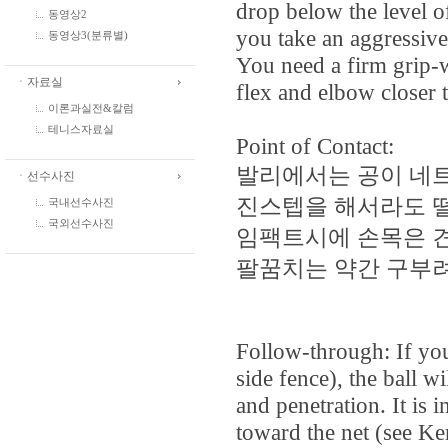
drop below the level of
동영상2
you take an aggressive 
동영상3(분류별)
You need a firm grip-w
ㆍ자료실
flex and elbow closer 
이론과실전&칼럼
테니스자료실
Point of Contact:
발리에서는 공이 네트
ㆍ선수사진
진스텝을 해서라도 
국내선수사진
국외선수사진
임팩트시에 손목은 견
팔꿈치는 약간 구부려
Follow-through: If you 
side fence), the ball w
and penetration. It is 
toward the net (see Ke