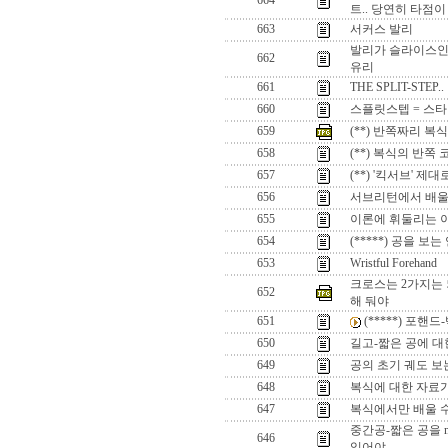
664
트.. 당연히 타점이
663
서커스 발리
발리가 슬라이스인 
662
유리
661
THE SPLIT-STE
660
스플릿스텝 = 스
659
(**) 반쪽짜리 
658
(**) 복식의 반쪽
657
(**) '킥서브' 제
656
서브리턴에서 배울
655
이론에 휘둘리는 이
654
(*****) 공을 보
653
Wristful Forehand
크로스는 2가지는 
652
해 둬야
651
(*****) 포핸
650
길고-짧은 공에 대
649
공의 초기 궤도 보는
648
복식에 대한 자료
647
복식에서만 배울 
중간공-짧은 공을 m
646
있어야