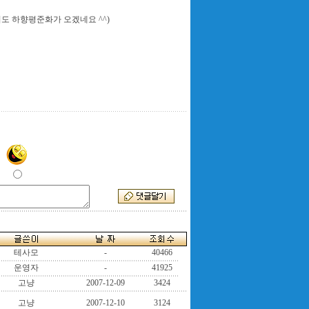
도 하향평준화가 오겠네요 ^^)
테사모
-
40466
운영자
-
41925
고냥
2007-12-09
3424
고냥
2007-12-10
3124