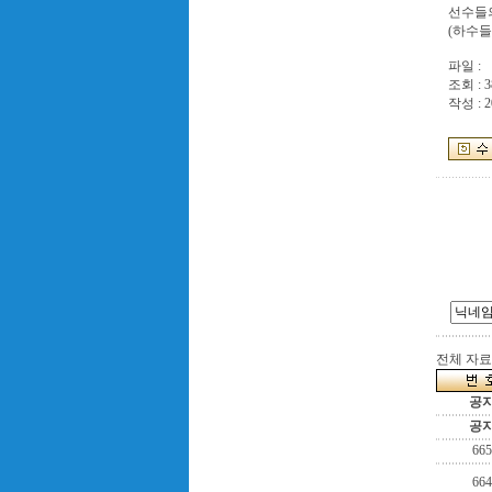
선수들의
(하수들
파일 :
조회 : 3
작성 : 2
전체 자료수
공
공
665
664