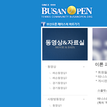
동영상&자료실
MOVIE & DATA
이론 과
ㆍ동영상
＊회원들
레슨동영상1
＊테니스
레슨동영상2
＊게시판
경기동영상1
경기동영상2
스플릿
테니스를
ㆍ사랑방동영상
(특히 
동영상1